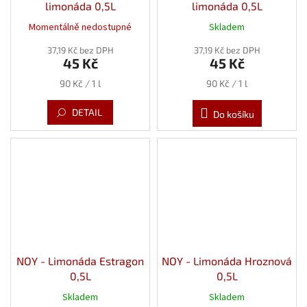
limonáda 0,5L
limonáda 0,5L
Momentálně nedostupné
Skladem
37,19 Kč bez DPH
37,19 Kč bez DPH
45 Kč
45 Kč
Měrná
Měrná
90 Kč / 1 l
90 Kč / 1 l
cena:
cena:
DETAIL
Do košíku
NOY - Limonáda Estragon
NOY - Limonáda Hroznová
0,5L
0,5L
Skladem
Skladem