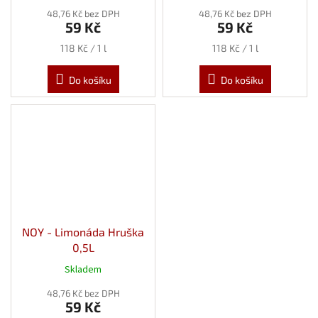
48,76 Kč bez DPH
48,76 Kč bez DPH
59 Kč
59 Kč
Měrná
Měrná
118 Kč / 1 l
118 Kč / 1 l
cena:
cena:
Do košíku
Do košíku
NOY - Limonáda Hruška
0,5L
Skladem
48,76 Kč bez DPH
59 Kč