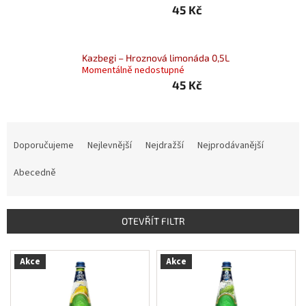
45 Kč
Nealko
Maxi
láhve
Kazbegi – Hroznová limonáda 0,5L
a
Momentálně nedostupné
miniatury
45 Kč
Luxusní
a
Ř
limitované
láhve
a
Doporučujeme
Nejlevnější
Nejdražší
Nejprodávanější
z
Měna
e
Abecedně
(CZK)
n
í
Přihlášení
p
OTEVŘÍT FILTR
r
o
V
Akce
Akce
d
ý
u
p
k
i