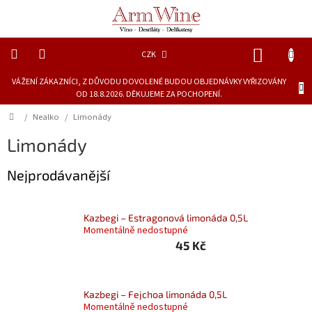
Přejít
na
obsah
NÁKUP
CZK
KOŠÍK
VÁŽENÍ ZÁKAZNÍCI, Z DŮVODU DOVOLENÉ BUDOU OBJEDNÁVKY VYŘIZOVÁNY
Novinky
OD 18.8.2026. DĚKUJEME ZA POCHOPENÍ.
Dárkové
Domů
/
Nealko
/
Limonády
láhve
Limonády
Lihoviny
Nejprodávanější
Vína
Kazbegi – Estragonová limonáda 0,5L
Momentálně nedostupné
Piva
45 Kč
Delikatesy
a
šťávy
Kazbegi – Fejchoa limonáda 0,5L
Momentálně nedostupné