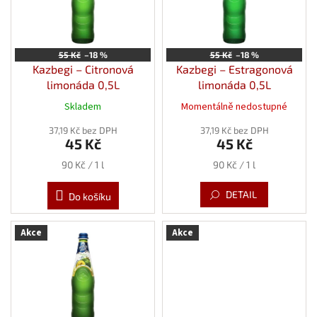
t
s
ů
p
r
o
55 Kč
–18 %
55 Kč
–18 %
d
Kazbegi – Citronová
Kazbegi – Estragonová
u
limonáda 0,5L
limonáda 0,5L
k
Skladem
Momentálně nedostupné
t
ů
37,19 Kč bez DPH
37,19 Kč bez DPH
45 Kč
45 Kč
Měrná
Měrná
90 Kč / 1 l
90 Kč / 1 l
cena:
cena:
DETAIL
Do košíku
Akce
Akce