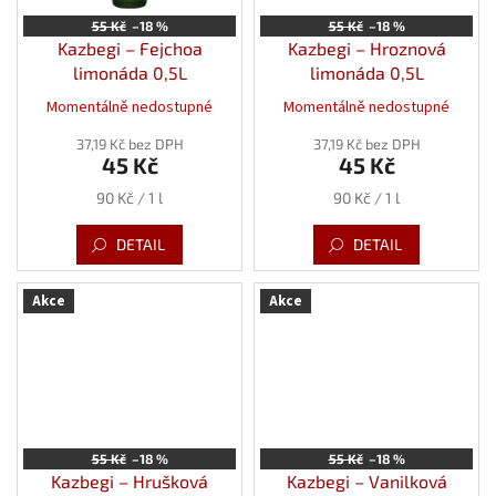
55 Kč
–18 %
55 Kč
–18 %
Kazbegi – Fejchoa
Kazbegi – Hroznová
limonáda 0,5L
limonáda 0,5L
Momentálně nedostupné
Momentálně nedostupné
37,19 Kč bez DPH
37,19 Kč bez DPH
45 Kč
45 Kč
Měrná
Měrná
90 Kč / 1 l
90 Kč / 1 l
cena:
cena:
DETAIL
DETAIL
Akce
Akce
55 Kč
–18 %
55 Kč
–18 %
Kazbegi – Hrušková
Kazbegi – Vanilková