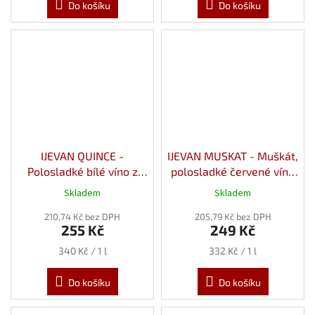
Do košíku
Do košíku
IJEVAN QUINCE -
IJEVAN MUSKAT - Muškát,
Polosladké bílé víno z
polosladké červené víno
Kdoule 12% 0,75l
12% 0,75l
Skladem
Skladem
210,74 Kč bez DPH
205,79 Kč bez DPH
255 Kč
249 Kč
Měrná
Měrná
340 Kč / 1 l
332 Kč / 1 l
cena:
cena:
Do košíku
Do košíku