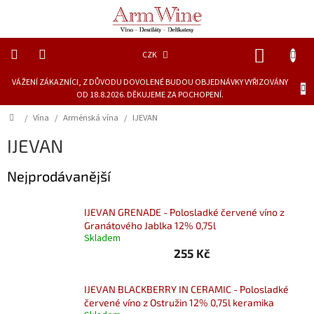
Přejít
na
obsah
NÁKUP
CZK
KOŠÍK
VÁŽENÍ ZÁKAZNÍCI, Z DŮVODU DOVOLENÉ BUDOU OBJEDNÁVKY VYŘIZOVÁNY
Novinky
OD 18.8.2026. DĚKUJEME ZA POCHOPENÍ.
Dárkové
Domů
/
Vína
/
Arménská vína
/
IJEVAN
láhve
IJEVAN
Lihoviny
Nejprodávanější
Vína
IJEVAN GRENADE - Polosladké červené víno z
Granátového Jablka 12% 0,75l
Skladem
Piva
255 Kč
Delikatesy
a
šťávy
IJEVAN BLACKBERRY IN CERAMIC - Polosladké
červené víno z Ostružin 12% 0,75l keramika