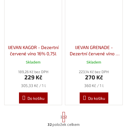
IJEVAN KAGOR - Dezertní
IJEVAN GRENADE -
červené víno 16% 0,75l
Dezertní červené víno z
Granátového Jablka 16%
Skladem
Skladem
0,75l
189,26 Kč bez DPH
223,14 Kč bez DPH
229 Kč
270 Kč
Měrná
Měrná
305,33 Kč / 1 l
360 Kč / 1 l
cena:
cena:
Do košíku
Do košíku
S
1
2
t
r
32
položek celkem