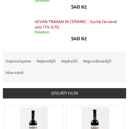
Skladem
Nealko
540 Kč
Maxi
IJEVAN TNAKAN IN CERAMIC - Suché červené
láhve
víno 11% 0,75l
a
miniatury
Skladem
540 Kč
Luxusní
a
Ř
limitované
láhve
a
Doporučujeme
Nejlevnější
Nejdražší
Nejprodávanější
z
Měna
e
Abecedně
(CZK)
n
í
Přihlášení
p
OTEVŘÍT FILTR
r
o
V
d
ý
u
p
k
i