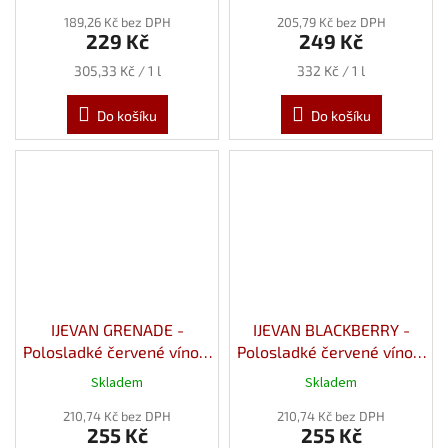
189,26 Kč bez DPH
205,79 Kč bez DPH
229 Kč
249 Kč
Měrná
Měrná
305,33 Kč / 1 l
332 Kč / 1 l
cena:
cena:
Do košíku
Do košíku
IJEVAN GRENADE -
IJEVAN BLACKBERRY -
Polosladké červené víno z
Polosladké červené víno z
Granátového Jablka 12%
Ostružin 12% 0,75l
Skladem
Skladem
0,75l
210,74 Kč bez DPH
210,74 Kč bez DPH
255 Kč
255 Kč