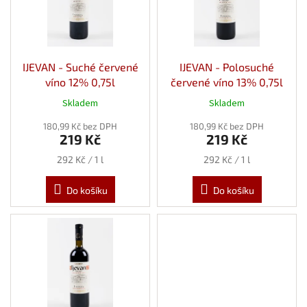
t
s
ů
p
r
o
d
IJEVAN - Suché červené
IJEVAN - Polosuché
u
víno 12% 0,75l
červené víno 13% 0,75l
k
Skladem
Skladem
t
ů
180,99 Kč bez DPH
180,99 Kč bez DPH
219 Kč
219 Kč
Měrná
Měrná
292 Kč / 1 l
292 Kč / 1 l
cena:
cena:
Do košíku
Do košíku