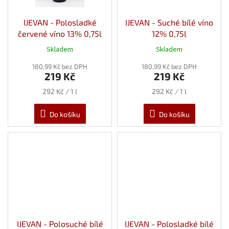
IJEVAN - Polosladké
IJEVAN - Suché bílé víno
červené víno 13% 0,75l
12% 0,75l
Skladem
Skladem
180,99 Kč bez DPH
180,99 Kč bez DPH
219 Kč
219 Kč
Měrná
Měrná
292 Kč / 1 l
292 Kč / 1 l
cena:
cena:
Do košíku
Do košíku
IJEVAN - Polosuché bílé
IJEVAN - Polosladké bílé