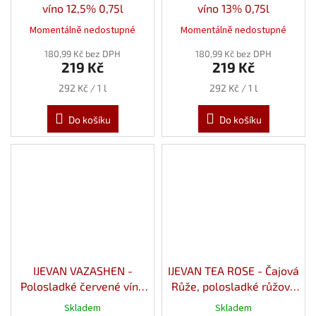
víno 12,5% 0,75l
víno 13% 0,75l
Momentálně nedostupné
Momentálně nedostupné
180,99 Kč bez DPH
180,99 Kč bez DPH
219 Kč
219 Kč
Měrná
Měrná
292 Kč / 1 l
292 Kč / 1 l
cena:
cena:
Do košíku
Do košíku
IJEVAN VAZASHEN -
IJEVAN TEA ROSE - Čajová
Polosladké červené víno
Růže, polosladké růžové
12% 0,75l
víno 13,5% 0,75l
Skladem
Skladem