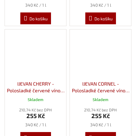
Měrná
Měrná
340 Kč / 1 l
340 Kč / 1 l
cena:
cena:
Do košíku
Do košíku
IJEVAN CHERRY -
IJEVAN CORNEL -
Polosladké červené víno z
Polosladké červené víno z
Višní 12% 0,75l
Dřínu 12% 0,75l
Skladem
Skladem
210,74 Kč bez DPH
210,74 Kč bez DPH
255 Kč
255 Kč
Měrná
Měrná
340 Kč / 1 l
340 Kč / 1 l
cena:
cena: