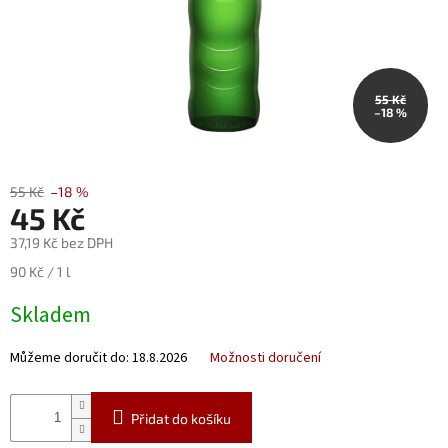
Nealko
Maxi
láhve
a
55 Kč
miniatury
–18 %
Luxusní
a
limitované
55 Kč
–18 %
láhve
45 Kč
37,19 Kč bez DPH
Měna
(CZK)
Měrná
90 Kč / 1 l
cena:
Skladem
Přihlášení
Můžeme doručit do:
18.8.2026
Možnosti doručení
Přidat do košíku