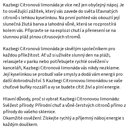
Kazbegi Citronová limonáda je více než jen obyčejný nápoj. Je
to osvěžující zážitek, který vás zavede do světa šťavnatých
citronů s lehkou kyselinkou. Na první pohled vás okouzlí její
slunečná žlutá barva a lahodná vůně, která se rozprostírá
kolem vás. Připravte se na explozi chutí a přenesení se na
slunnou pláž plnou citrusových stromů.
Kazbegi Citronová limonáda je skvělým společníkem pro
každou příležitost. Ať už si užíváte slunný den na pláži,
relaxujete v parku nebo potřebujete rychlé osvěžení v
kanceláři, Kazbegi Citronová limonáda vás nikdy nezklame.
Její kyselinkou se probudí vaše smysly a dodá vám energii pro
další dobrodružství. S Kazbegi Citronovou limonádou se vaše
chuťové buňky rozzáří a vy se budete cítit živí a plní energie.
Hlavní důvody, proč si vybrat Kazbegi Citronovou limonádu:
Svěžest přírody: Přírodní chuť a vůně čerstvých citronů přímo z
přírody do vašeho sklenice.
Okamžité osvěžení: Získejte rychlý a příjemný náboj energie s
každým douškem.