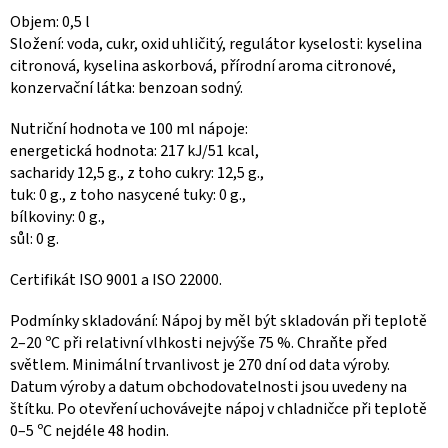
Objem: 0,5 l
Složení: voda, cukr, oxid uhličitý, regulátor kyselosti: kyselina
citronová, kyselina askorbová, přírodní aroma citronové,
konzervační látka: benzoan sodný.
Nutriční hodnota ve 100 ml nápoje:
energetická hodnota: 217 kJ/51 kcal,
sacharidy 12,5 g., z toho cukry: 12,5 g.,
tuk: 0 g., z toho nasycené tuky: 0 g.,
bílkoviny: 0 g.,
sůl: 0 g.
Certifikát ISO 9001 a ISO 22000.
Podmínky skladování: Nápoj by měl být skladován při teplotě
2–20 ºС při relativní vlhkosti nejvýše 75 %. Chraňte před
světlem. Minimální trvanlivost je 270 dní od data výroby.
Datum výroby a datum obchodovatelnosti jsou uvedeny na
štítku. Po otevření uchovávejte nápoj v chladničce při teplotě
0–5 ºС nejdéle 48 hodin.