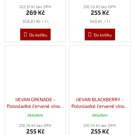
222,31 Kč bez DPH
210,74 Kč bez DPH
269 Kč
255 Kč
Měrná
Měrná
358,67 Kč / 1 l
340 Kč / 1 l
cena:
cena:
Do košíku
Do košíku
IJEVAN GRENADE -
IJEVAN BLACKBERRY -
Polosladké červené víno z
Polosladké červené víno z
Granátového Jablka 12%
Ostružin 12% 0,75l
Skladem
Skladem
0,75l
210,74 Kč bez DPH
210,74 Kč bez DPH
255 Kč
255 Kč