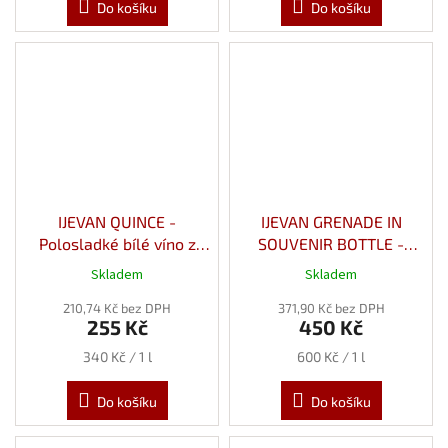
Do košíku
Do košíku
IJEVAN QUINCE -
IJEVAN GRENADE IN
Polosladké bílé víno z
SOUVENIR BOTTLE -
Kdoule 12% 0,75l
Polosladké červené víno z
Skladem
Skladem
Granátového Jablka 12%
210,74 Kč bez DPH
371,90 Kč bez DPH
0,75l
255 Kč
450 Kč
Měrná
Měrná
340 Kč / 1 l
600 Kč / 1 l
cena:
cena:
Do košíku
Do košíku