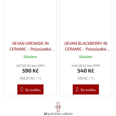
IJEVAN GRENADE IN
IJEVAN BLACKBERRY IN
CERAMIC - Polosladké
CERAMIC - Polosladké
červené víno z
červené víno z Ostružin
Skladem
Skladem
Granátového Jablka 12%
12% 0,75l keramika
487,60 Kč bez DPH
0,75l keramika
446,28 Kč bez DPH
590 Kč
540 Kč
Měrná
Měrná
786,67 Kč / 1 l
720 Kč / 1 l
cena:
cena:
Do košíku
Do košíku
S
1
2
t
r
20
položek celkem