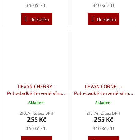
Měrná
Měrná
340 Kč / 1 l
340 Kč / 1 l
cena:
cena:
Do košíku
Do košíku
IJEVAN CHERRY -
IJEVAN CORNEL -
Polosladké červené víno z
Polosladké červené víno z
Višní 12% 0,75l
Dřínu 12% 0,75l
Skladem
Skladem
210,74 Kč bez DPH
210,74 Kč bez DPH
255 Kč
255 Kč
Měrná
Měrná
340 Kč / 1 l
340 Kč / 1 l
cena:
cena: