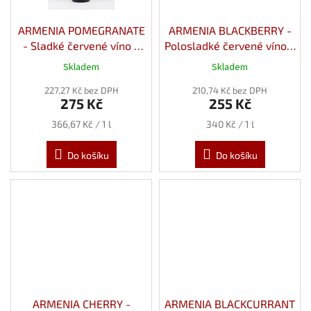
ARMENIA POMEGRANATE
ARMENIA BLACKBERRY -
- Sladké červené víno z
Polosladké červené víno z
Granátového Jablka 11%
Ostružin 12,5% 0,75l
Skladem
Skladem
0,75l
227,27 Kč bez DPH
210,74 Kč bez DPH
275 Kč
255 Kč
Měrná
Měrná
366,67 Kč / 1 l
340 Kč / 1 l
cena:
cena:
Do košíku
Do košíku
ARMENIA CHERRY -
ARMENIA BLACKCURRANT