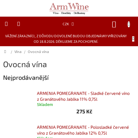
Přejít
na
obsah
NÁKUP
CZK
KOŠÍK
VÁŽENÍ ZÁKAZNÍCI, Z DŮVODU DOVOLENÉ BUDOU OBJEDNÁVKY VYŘIZOVÁNY
Novinky
OD 18.8.2026. DĚKUJEME ZA POCHOPENÍ.
Dárkové
Domů
/
Vína
/
Ovocná vína
láhve
Ovocná vína
Lihoviny
Nejprodávanější
Vína
ARMENIA POMEGRANATE - Sladké červené víno
z Granátového Jablka 11% 0,75l
Skladem
Piva
275 Kč
Delikatesy
a
šťávy
ARMENIA POMEGRANATE - Polosladké červené
víno z Granátového Jablka 12% 0,75l