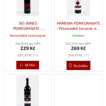
t
s
ů
p
r
o
d
365 WINES
ARMENIA POMEGRANATE
u
POMEGRANATE -
- Polosladké červené víno
k
polosladké červené víno z
z Granátového Jablka 12%
Momentálně nedostupné
Skladem
t
Granátového jablka 12,5%
0,75l
ů
189,26 Kč bez DPH
0,75l
222,31 Kč bez DPH
229 Kč
269 Kč
Měrná
Měrná
305,33 Kč / 1 l
358,67 Kč / 1 l
cena:
cena:
DETAIL
Do košíku