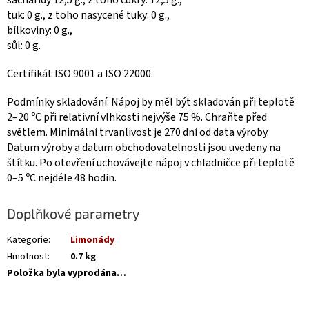
tuk: 0 g., z toho nasycené tuky: 0 g.,
bílkoviny: 0 g.,
sůl: 0 g.
Certifikát ISO 9001 a ISO 22000.
Podmínky skladování: Nápoj by měl být skladován při teplotě
2–20 ºС při relativní vlhkosti nejvýše 75 %. Chraňte před
světlem. Minimální trvanlivost je 270 dní od data výroby.
Datum výroby a datum obchodovatelnosti jsou uvedeny na
štítku. Po otevření uchovávejte nápoj v chladničce při teplotě
0–5 ºС nejdéle 48 hodin.
Doplňkové parametry
Kategorie
:
Limonády
Hmotnost
:
0.7 kg
Položka byla vyprodána…