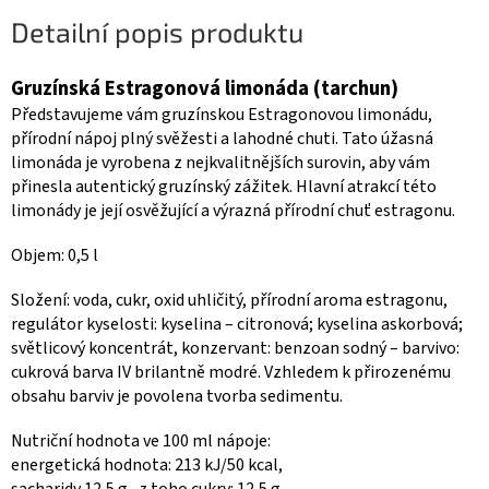
Detailní popis produktu
Gruzínská Estragonová limonáda (tarchun)
Představujeme vám gruzínskou Estragonovou limonádu,
přírodní nápoj plný svěžesti a lahodné chuti. Tato úžasná
limonáda je vyrobena z nejkvalitnějších surovin, aby vám
přinesla autentický gruzínský zážitek. Hlavní atrakcí této
limonády je její osvěžující a výrazná přírodní chuť estragonu.
Objem: 0,5 l
Složení: voda, cukr, oxid uhličitý, přírodní aroma estragonu,
regulátor kyselosti: kyselina – citronová; kyselina askorbová;
světlicový koncentrát, konzervant: benzoan sodný – barvivo:
cukrová barva IV brilantně modré. Vzhledem k přirozenému
obsahu barviv je povolena tvorba sedimentu.
Nutriční hodnota ve 100 ml nápoje:
energetická hodnota: 213 kJ/50 kcal,
sacharidy 12,5 g., z toho cukry: 12,5 g.,