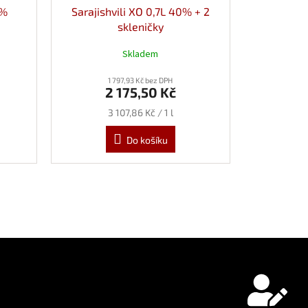
0%
Sarajishvili XO 0,7L 40% + 2
skleničky
Skladem
1 797,93 Kč bez DPH
2 175,50 Kč
Měrná
3 107,86 Kč / 1 l
cena:
Do košíku