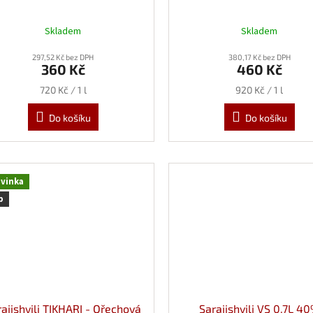
Skladem
Skladem
297,52 Kč bez DPH
380,17 Kč bez DPH
360 Kč
460 Kč
Měrná
Měrná
720 Kč / 1 l
920 Kč / 1 l
cena:
cena:
Do košíku
Do košíku
vinka
p
rajishvili TIKHARI - Ořechová
Sarajishvili VS 0,7L 4