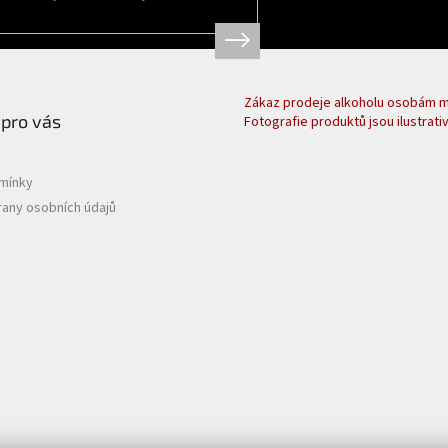
r
v
k
y
v
ý
Zákaz prodeje alkoholu osobám ml
 pro vás
p
Fotografie produktů jsou ilustrativ
i
s
u
mínky
any osobních údajů