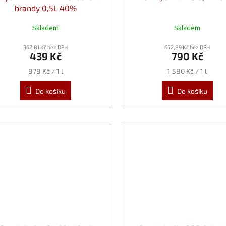
brandy 0,5L 40%
Skladem
Skladem
362,81 Kč bez DPH
652,89 Kč bez DPH
439 Kč
790 Kč
Měrná
Měrná
878 Kč / 1 l
1 580 Kč / 1 l
cena:
cena:
Do košíku
Do košíku