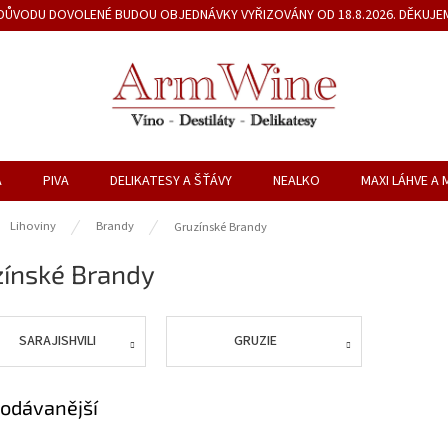
Z DŮVODU DOVOLENÉ BUDOU OBJEDNÁVKY VYŘIZOVÁNY OD 18.8.2026. DĚKUJE
A
PIVA
DELIKATESY A ŠŤÁVY
NEALKO
MAXI LÁHVE A 
ů
Lihoviny
Brandy
Gruzínské Brandy
zínské Brandy
SARAJISHVILI
GRUZIE
odávanější