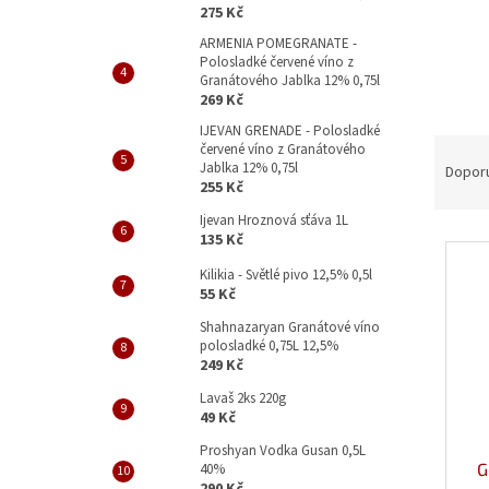
p
275 Kč
a
ARMENIA POMEGRANATE -
n
Polosladké červené víno z
e
Granátového Jablka 12% 0,75l
l
269 Kč
IJEVAN GRENADE - Polosladké
Ř
červené víno z Granátového
a
Jablka 12% 0,75l
Dopor
255 Kč
z
e
Ijevan Hroznová sťáva 1L
V
135 Kč
n
ý
í
Kilikia - Světlé pivo 12,5% 0,5l
p
p
55 Kč
i
r
Shahnazaryan Granátové víno
s
o
polosladké 0,75L 12,5%
p
d
249 Kč
r
u
Lavaš 2ks 220g
o
k
49 Kč
d
t
Proshyan Vodka Gusan 0,5L
u
ů
G
40%
k