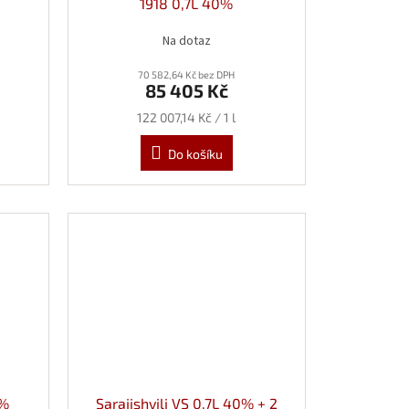
1918 0,7L 40%
Na dotaz
70 582,64 Kč bez DPH
85 405 Kč
Měrná
122 007,14 Kč / 1 l
cena:
Do košíku
0%
Sarajishvili VS 0,7L 40% + 2