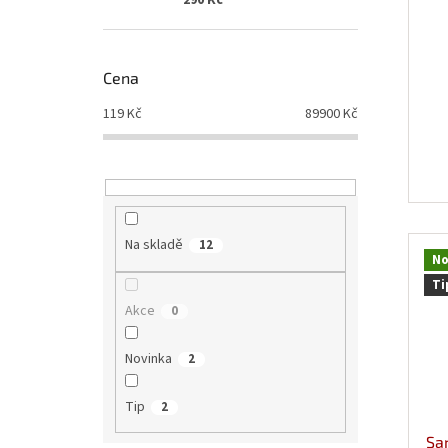
290 Kč
t
ů
Cena
119
Kč
89900
Kč
Na skladě
12
No
Ti
Akce
0
Novinka
2
Tip
2
Sa