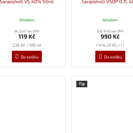
Sarajishvili VS 40% 50ml
Sarajishvili VSOP 0,7L 
Skladem
Skladem
98,35 Kč bez DPH
818,18 Kč bez DPH
119 Kč
990 Kč
Měrná
Měrná
238 Kč / 100 ml
1 414,29 Kč / 1 l
cena:
cena:
Do košíku
Do košíku
Tip