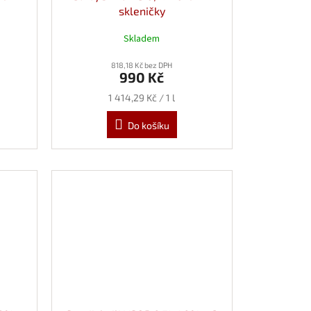
skleničky
Skladem
818,18 Kč bez DPH
990 Kč
Měrná
1 414,29 Kč / 1 l
cena:
Do košíku