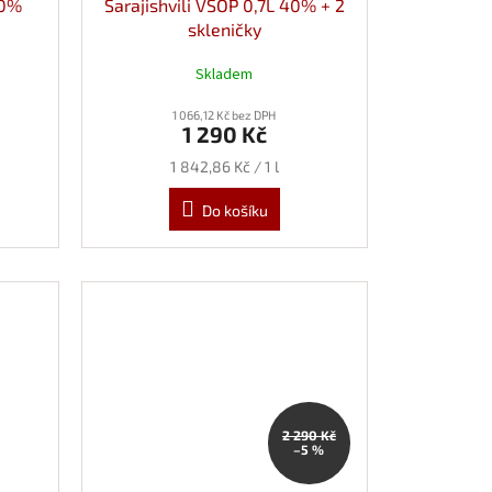
40%
Sarajishvili VSOP 0,7L 40% + 2
skleničky
Skladem
1 066,12 Kč bez DPH
1 290 Kč
Měrná
1 842,86 Kč / 1 l
cena:
Do košíku
2 290 Kč
–5 %