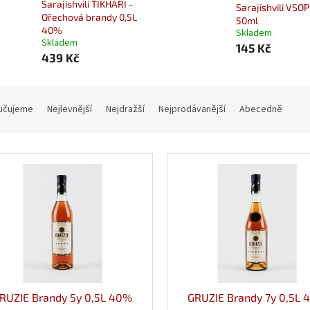
Sarajishvili TIKHARI -
Sarajishvili VSO
Ořechová brandy 0,5L
50ml
40%
Skladem
Skladem
145 Kč
439 Kč
učujeme
Nejlevnější
Nejdražší
Nejprodávanější
Abecedně
RUZIE Brandy 5y 0,5L 40%
GRUZIE Brandy 7y 0,5L 