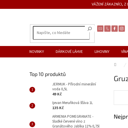
Přejít
VÁŽENÍ ZÁKAZNÍCI, 
na
obsah
NOVINKY
DÁRKOVÉ LÁHVE
LIHOVINY
VÍN
Dom
P
Top 10 produktů
Gru
o
s
JERMUK - Přírodní minerální
voda 0,5L
t
49 Kč
r
a
Ijevan Meruňková šťáva 1L
135 Kč
n
Nejpr
n
ARMENIA POMEGRANATE -
Sladké červené víno z
í
Granátového Jablka 11% 0,75l