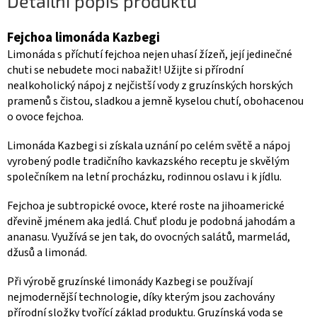
Detailní popis produktu
Fejchoa limonáda Kazbegi
Limonáda s příchutí fejchoa nejen uhasí žízeň, její jedinečné
chuti se nebudete moci nabažit! Užijte si přírodní
nealkoholický nápoj z nejčistší vody z gruzínských horských
pramenů s čistou, sladkou a jemně kyselou chutí, obohacenou
o ovoce fejchoa.
Limonáda Kazbegi si získala uznání po celém světě a nápoj
vyrobený podle tradičního kavkazského receptu je skvělým
společníkem na letní procházku, rodinnou oslavu i k jídlu.
Fejchoa je subtropické ovoce, které roste na jihoamerické
dřevině jménem aka jedlá. Chuť plodu je podobná jahodám a
ananasu. Využívá se jen tak, do ovocných salátů, marmelád,
džusů a limonád.
Při výrobě gruzínské limonády Kazbegi se používají
nejmodernější technologie, díky kterým jsou zachovány
přírodní složky tvořící základ produktu. Gruzínská voda se