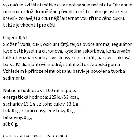
vyznačuje zvláštní měkkostí a neobsahuje nečistoty. Obsahuje
minimum složek umělého původu a místo cukru je oslazena
stévií – zdravější a chutnější alternativou třtinového cukru,
takže je vhodná i pro děti.
Objem: 0,5 l
Složení: voda, cukr, oxid uhličitý, feijoa ovoce aroma; regulátor
kyselosti: kyselina citronová, kyselina askorbová, konzervační
látka: benzoan sodný; světlicový koncentrát; barvivo: cukrová
barva IV, diamantově modré; stabilizátor: Arabská guma.
Vzhledem k přirozenému obsahu barviv je povolena tvorba
sedimentu.
Nutriční hodnota ve 100 ml nápoje:
energetická hodnota: 225 kJ/53 kcal,
sacharidy 13,1 g., z toho cukry: 13,1 g.,
tuk: 0 g., z toho nasycené tuky: 0 g.,
bílkoviny: 0 g.,
sůl: 0 g.
Certifikát ISO 9001 a ISO 22000.