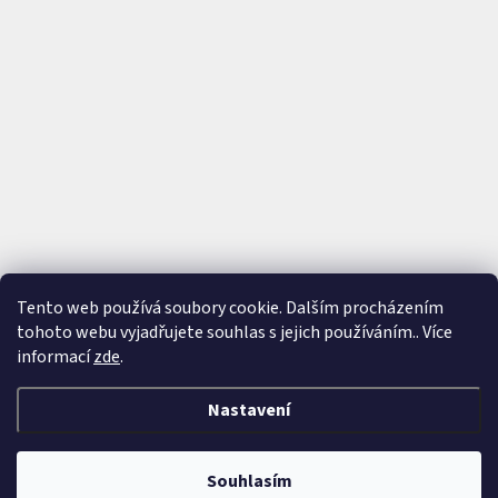
Tento web používá soubory cookie. Dalším procházením
tohoto webu vyjadřujete souhlas s jejich používáním.. Více
Sledovat na Instagramu
informací
zde
.
Nastavení
Vytvořil Shoptet
&
Souhlasím
Copyright 2026
ArmWine
. Všechna práva vyhrazena.