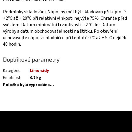
Podmínky skladování: Nápoj by měl být skladován při teplotě
+2ºС až + 20ºС při relativní vlhkosti nejvýše 75%. Chraňte před
světlem. Datum minimální trvanlivosti – 270 dní. Datum
výroby a datum obchodovatelnosti na štítku. Po otevření
uchovávejte nápoj v chladničce při teplotě 0ºС až + 5ºС nejdéle
48 hodin.
Doplňkové parametry
Kategorie
:
Limonády
Hmotnost
:
0.7 kg
Položka byla vyprodána…
Z
á
Odebírat newsletter
p