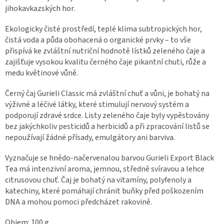
jihokavkazských hor.
Ekologicky čisté prostředí, teplé klima subtropických hor,
čistá voda a půda obohacená o organické prvky – to vše
přispívá ke zvláštní nutriční hodnotě lístků zeleného čaje a
zajišťuje vysokou kvalitu černého čaje pikantní chuti, růže a
medu květinové vůně.
Černý čaj Gurieli Classic má zvláštní chuť a vůni, je bohatý na
výživné a léčivé látky, které stimulují nervový systém a
podporují zdravé srdce. Listy zeleného čaje byly vypěstovány
bez jakýchkoliv pesticidů a herbicidů a při zpracování listů se
nepoužívají žádné přísady, emulgátory ani barviva.
Vyznačuje se hnědo-načervenalou barvou Gurieli Export Black
Tea má intenzivní aroma, jemnou, středně svíravou a lehce
citrusovou chuť. Čaj je bohatý na vitamíny, polyfenoly a
katechiny, které pomáhají chránit buňky před poškozením
DNA a mohou pomoci předcházet rakovině.
Objem: 100 g