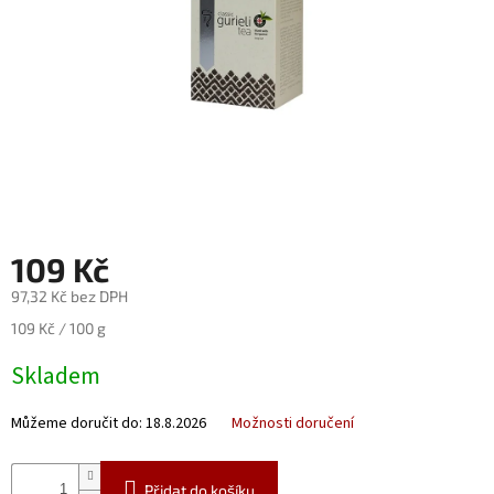
Nealko
Maxi
láhve
a
miniatury
Luxusní
a
limitované
láhve
109 Kč
Měna
(CZK)
97,32 Kč bez DPH
Měrná
109 Kč / 100 g
Přihlášení
cena:
Skladem
Můžeme doručit do:
18.8.2026
Možnosti doručení
Přidat do košíku