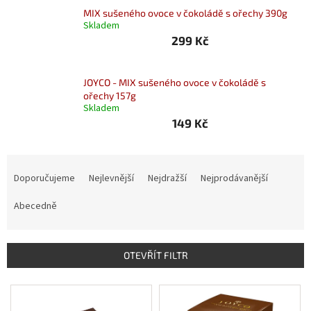
Nealko
MIX sušeného ovoce v čokoládě s ořechy 390g
Skladem
299 Kč
Maxi
láhve
a
miniatury
JOYCO - MIX sušeného ovoce v čokoládě s
ořechy 157g
Skladem
Luxusní
149 Kč
a
limitované
láhve
Ř
Měna
a
Doporučujeme
Nejlevnější
Nejdražší
Nejprodávanější
(CZK)
z
e
Abecedně
Přihlášení
n
í
p
OTEVŘÍT FILTR
r
o
V
d
ý