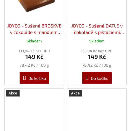
JOYCO - Sušené BROSKVE
JOYCO - Sušené DATLE v
v čokoládě s mandlemi
čokoládě s pistáciemi
190g
190g
Skladem
Skladem
133,04 Kč bez DPH
133,04 Kč bez DPH
149 Kč
149 Kč
Měrná
Měrná
78,42 Kč / 100 g
78,42 Kč / 100 g
cena:
cena:
Do košíku
Do košíku
Akce
Akce