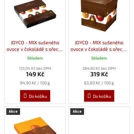
u
p
k
i
t
s
ů
p
r
o
d
JOYCO - MIX sušeného
JOYCO - MIX sušeného
u
ovoce v čokoládě s ořechy
ovoce v čokoládě s ořechy
k
157g
500g
Skladem
Skladem
t
ů
133,04 Kč bez DPH
284,82 Kč bez DPH
149 Kč
319 Kč
Měrná
Měrná
94,90 Kč / 100 g
63,80 Kč / 100 g
cena:
cena:
Do košíku
Do košíku
Akce
Akce