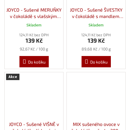
JOYCO - Sušené MERUŇKY
JOYCO - Sušené ŠVESTKY
v čokoládě s vlašskými
v čokoládě s mandlemi
ořechy 150g
155g
Skladem
Skladem
124,11 Kč bez DPH
124,11 Kč bez DPH
139 Kč
139 Kč
Měrná
Měrná
92,67 Kč / 100 g
89,68 Kč / 100 g
cena:
cena:
Do košíku
Do košíku
Akce
JOYCO - Sušené VIŠNĚ v
MIX sušeného ovoce v