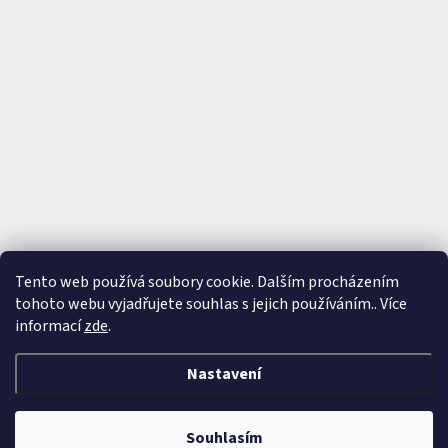
Tento web používá soubory cookie. Dalším procházením
tohoto webu vyjadřujete souhlas s jejich používáním.. Více
Sledovat na Instagramu
informací
zde
.
Nastavení
Vytvořil Shoptet
&
Souhlasím
Copyright 2026
ArmWine
. Všechna práva vyhrazena.