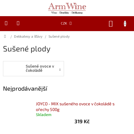
Přejít
na
obsah
NÁKUP
CZK
KOŠÍK
Domů
/
Delikatesy a šťávy
/
Sušené plody
Novinky
Sušené plody
Dárkové
láhve
Sušené ovoce v
Lihoviny
čokoládě
Vína
Nejprodávanější
Piva
JOYCO - MIX sušeného ovoce v čokoládě s
ořechy 500g
Delikatesy
Skladem
a
319 Kč
šťávy