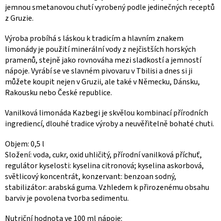
jemnou smetanovou chutí vyrobený podle jedinečných receptů
z Gruzie.
Výroba probíhá s láskou k tradicím a hlavním znakem
limonády je použití minerální vody z nejčistších horských
pramenů, stejně jako rovnováha mezi sladkostí a jemností
nápoje. Vyrábí se ve slavném pivovaru v Tbilisi a dnes si ji
můžete koupit nejen v Gruzii, ale také v Německu, Dánsku,
Rakousku nebo České republice.
Vanilková limonáda Kazbegi je skvělou kombinací přírodních
ingrediencí, dlouhé tradice výroby a neuvěřitelně bohaté chuti.
Objem: 0,5 l
Složení: voda, cukr, oxid uhličitý, přírodní vanilková příchuť,
regulátor kyselosti: kyselina citronová; kyselina askorbová,
světlicový koncentrát, konzervant: benzoan sodný,
stabilizátor: arabská guma. Vzhledem k přirozenému obsahu
barviv je povolena tvorba sedimentu.
Nutriční hodnota ve 100 ml nápoje: