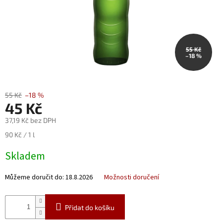
Nealko
Maxi
láhve
a
55 Kč
miniatury
–18 %
Luxusní
a
limitované
55 Kč
–18 %
láhve
45 Kč
37,19 Kč bez DPH
Měna
(CZK)
Měrná
90 Kč / 1 l
cena:
Skladem
Přihlášení
Můžeme doručit do:
18.8.2026
Možnosti doručení
Přidat do košíku