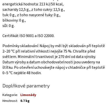
energetická hodnota: 213 kJ/50 kcal,
sacharidy 12,5 g., z toho cukry: 12,5 g.,
tuk: 0 g., z toho nasycené tuky: 0 g.,
bílkoviny: 0 g.,
sůl: 0 g.
Certifikát ISO 9001 a ISO 22000.
Podmínky skladování: Nápoj by měl být skladován při teplotě
2–20 ºС při relativní vlhkosti nejvýše 75 %. Chraňte před
světlem. Minimální trvanlivost je 270 dní od data výroby.
Datum výroby a datum obchodovatelnosti jsou uvedeny na
štítku. Po otevření uchovávejte nápoj v chladničce při teplotě
0–5 ºС nejdéle 48 hodin.
Doplňkové parametry
Kategorie
:
Limonády
Hmotnost
:
0.7 kg