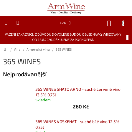
Přejít
na
obsah
NÁKUP
CZK
KOŠÍK
VÁŽENÍ ZÁKAZNÍCI, Z DŮVODU DOVOLENÉ BUDOU OBJEDNÁVKY VYŘIZOVÁNY
Novinky
OD 18.8.2026. DĚKUJEME ZA POCHOPENÍ.
Dárkové
Domů
/
Vína
/
Arménská vína
/
365 WINES
láhve
365 WINES
Lihoviny
Nejprodávanější
Vína
365 WINES SHATO ARNO - suché červené víno
13,5% 0,75l
Skladem
Piva
260 Kč
Delikatesy
a
šťávy
365 WINES VOSKEHAT - suché bílé víno 12,5%
0,75l