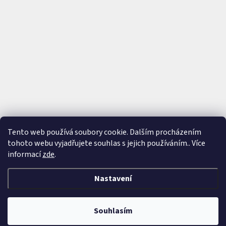
Tento web používá soubory cookie. Dalším procházením
tohoto webu vyjadřujete souhlas s jejich používáním.. Více
Sledovat na Instagramu
informací
zde
.
Nastavení
Vytvořil Shoptet
&
Souhlasím
Copyright 2026
ArmWine
. Všechna práva vyhrazena.