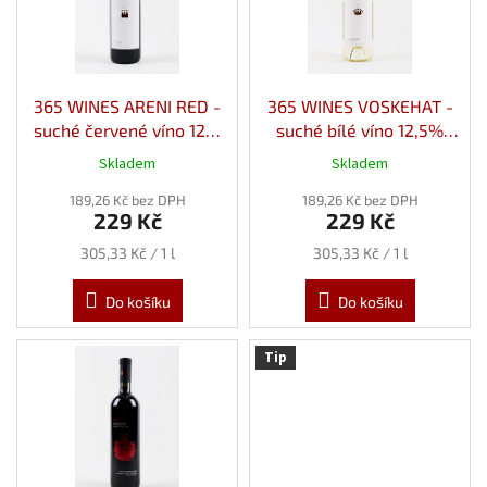
t
s
ů
p
r
o
d
365 WINES ARENI RED -
365 WINES VOSKEHAT -
u
suché červené víno 12%
suché bílé víno 12,5%
k
0,75l
0,75l
Skladem
Skladem
t
ů
189,26 Kč bez DPH
189,26 Kč bez DPH
229 Kč
229 Kč
Měrná
Měrná
305,33 Kč / 1 l
305,33 Kč / 1 l
cena:
cena:
Do košíku
Do košíku
Tip