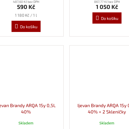
487,60 Kč bez DPH
867,77 Kč bez DPH
590 Kč
1 050 Kč
Měrná
1 180 Kč / 1 l
Do košíku
cena:
Do košíku
jevan Brandy ARQA 15y 0,5L
Ijevan Brandy ARQA 15y 
40%
40% + 2 Skleničky
Skladem
Skladem