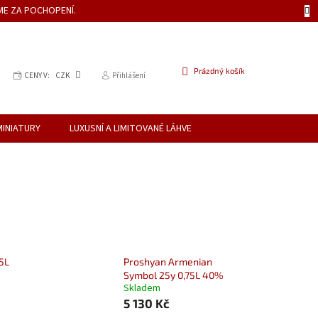
ME ZA POCHOPENÍ.
NÁKUPNÍ
Prázdný košík
CENY V:
CZK
Přihlášení
KOŠÍK
MINIATURY
LUXUSNÍ A LIMITOVANÉ LÁHVE
,5L
Proshyan Armenian
Symbol 25y 0,75L 40%
Skladem
5 130 Kč