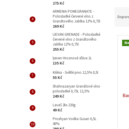
p
275 Kč
a
Ř
ARMENIA POMEGRANATE -
n
a
Polosladké červené víno z
Dopor
e
Granátového Jablka 12% 0,75l
z
l
269 Kč
e
V
IJEVAN GRENADE - Polosladké
n
červené víno z Granátového
ý
í
No
Jablka 12% 0,75l
p
p
255 Kč
i
r
Ijevan Hroznová sťáva 1L
s
o
135 Kč
p
d
r
Kilikia - Světlé pivo 12,5% 0,5l
u
55 Kč
o
k
d
t
Shahnazaryan Granátové víno
polosladké 0,75L 12,5%
u
ů
Bar
249 Kč
k
t
Lavaš 2ks 220g
49 Kč
ů
Proshyan Vodka Gusan 0,5L
40%