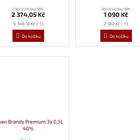
1 962,03 Kč bez DPH
900,83 Kč bez DPH
2 374,05 Kč
1 090 Kč
Měrná
Měrná
4 748,10 Kč / 1 l
2 180 Kč / 1 l
cena:
cena:
Do košíku
Do košíku
evan Brandy Premium 3y 0,5L
40%