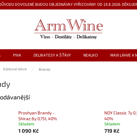
Z DŮVODU DOVOLENÉ BUDOU OBJEDNÁVKY VYŘIZOVÁNY OD 18.8.2026. DĚKUJE
A
PIVA
DELIKATESY A ŠŤÁVY
NEALKO
MAXI LÁHVE A 
ů
Dárkové láhve
Brandy
ndy
odávanější
Proshyan Brandy -
NOY Classic 7y 0
Shiraz 8y 0,75L 40%
40%
Skladem
Skladem
1 090 Kč
719 Kč