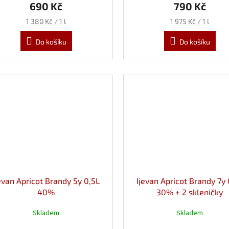
690 Kč
790 Kč
Měrná
Měrná
1 380 Kč / 1 l
1 975 Kč / 1 l
cena:
cena:
Do košíku
Do košíku
evan Apricot Brandy 5y 0,5L
Ijevan Apricot Brandy 7y 
40%
30% + 2 skleničky
Skladem
Skladem