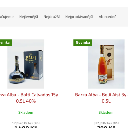
učujeme
Nejlevnější
Nejdražší
Nejprodávanější
Abecedně
vinka
Novinka
za Alba - Balti Calvados 15y
Barza Alba - Belii Aist 3
0,5L 40%
0,5L
Skladem
Skladem
1 231,40 Kč bez DPH
322,31 Kč bez DPH