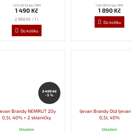
1 231,40 Kč bez DPH
1 561,98 Kč bez DPH
1 490 Kč
1 890 Kč
Měrná
2 980 Kč / 1 l
Do košíku
cena:
Do košíku
2 499 Kč
–5 %
Ijevan Brandy NEMRUT 20y
Ijevan Brandy Old Ijevan
0,5L 40% + 2 skleničky
0,5L 40%
Skladem
Skladem