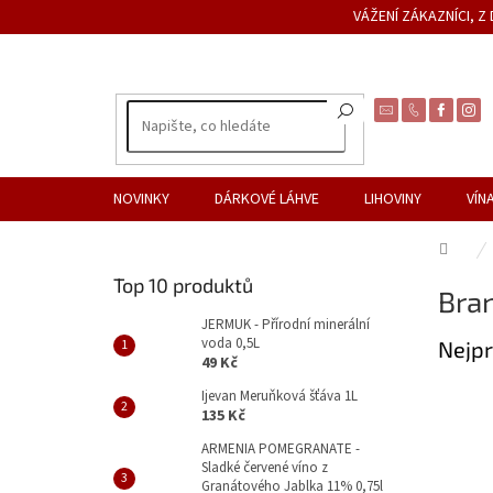
Přejít
VÁŽENÍ ZÁKAZNÍCI, 
na
obsah
NOVINKY
DÁRKOVÉ LÁHVE
LIHOVINY
VÍN
Dom
P
Top 10 produktů
Bra
o
s
JERMUK - Přírodní minerální
voda 0,5L
Nejpr
t
49 Kč
r
a
Ijevan Meruňková šťáva 1L
135 Kč
n
n
ARMENIA POMEGRANATE -
Sladké červené víno z
í
Granátového Jablka 11% 0,75l