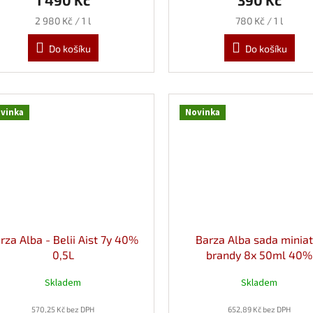
1 490 Kč
390 Kč
Měrná
Měrná
2 980 Kč / 1 l
780 Kč / 1 l
cena:
cena:
Do košíku
Do košíku
vinka
Novinka
rza Alba - Belii Aist 7y 40%
Barza Alba sada miniat
0,5L
brandy 8x 50ml 40%
Skladem
Skladem
570,25 Kč bez DPH
652,89 Kč bez DPH