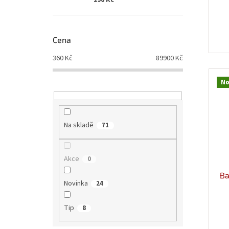
290 Kč
Cena
360
Kč
89900
Kč
No
Na skladě
71
Akce
0
Ba
Novinka
24
Tip
8