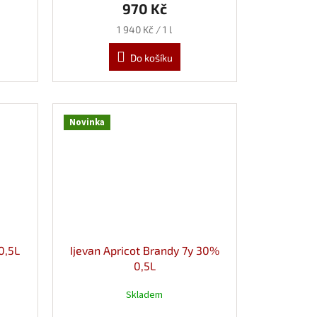
970 Kč
Měrná
1 940 Kč / 1 l
cena:
Do košíku
Novinka
0,5L
Ijevan Apricot Brandy 7y 30%
0,5L
Skladem