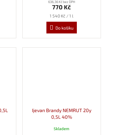
636,36 Kč bez DPH
770 Kč
Měrná
1 540 Kč / 1 l
cena:
Do košíku
0,5L
Ijevan Brandy NEMRUT 20y
0,5L 40%
Skladem