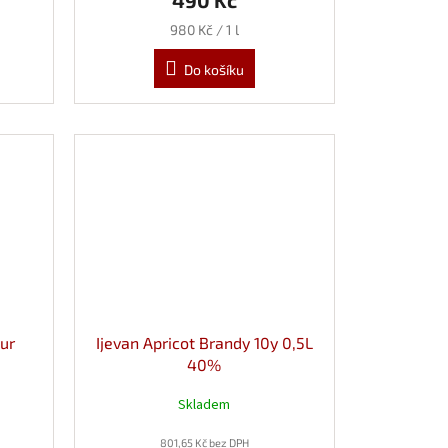
490 Kč
Měrná
980 Kč / 1 l
cena:
Do košíku
ur
Ijevan Apricot Brandy 10y 0,5L
40%
Skladem
801,65 Kč bez DPH