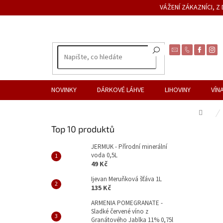
Přejít
VÁŽENÍ ZÁKAZNÍCI, 
na
obsah
NOVINKY
DÁRKOVÉ LÁHVE
LIHOVINY
VÍN
Dom
P
Top 10 produktů
o
s
JERMUK - Přírodní minerální
voda 0,5L
t
49 Kč
r
a
Ijevan Meruňková šťáva 1L
135 Kč
n
n
ARMENIA POMEGRANATE -
Sladké červené víno z
í
Granátového Jablka 11% 0,75l