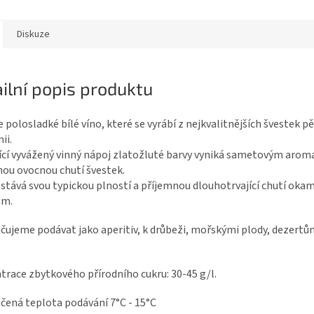
Diskuze
ilní popis produktu
 polosladké bílé víno, které se vyrábí z nejkvalitnějších švestek 
ii.
ící vyvážený vinný nápoj zlatožluté barvy vyniká sametovým arom
ou ovocnou chutí švestek.
 stává svou typickou plností a příjemnou dlouhotrvající chutí ok
em.
ujeme podávat jako aperitiv, k drůbeži, mořskými plody, dezertů
race zbytkového přírodního cukru: 30-45 g/l.
čená teplota podávání 7°C - 15°C