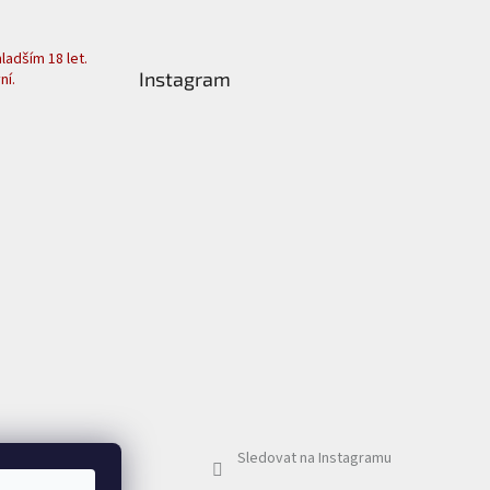
adším 18 let.
Instagram
ní.
Sledovat na Instagramu