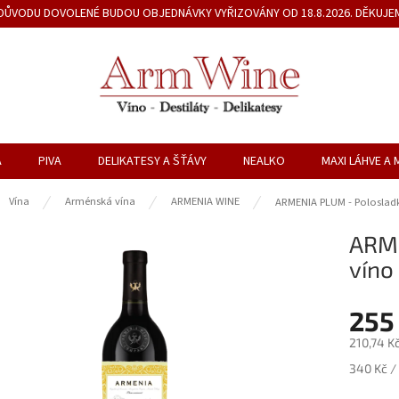
Z DŮVODU DOVOLENÉ BUDOU OBJEDNÁVKY VYŘIZOVÁNY OD 18.8.2026. DĚKUJE
A
PIVA
DELIKATESY A ŠŤÁVY
NEALKO
MAXI LÁHVE A 
ů
Vína
Arménská vína
ARMENIA WINE
ARMENIA PLUM - Polosladké
ARME
víno
255
210,74 K
Měrná
340 Kč / 
cena: