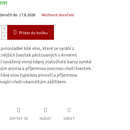
dem
oručit do:
17.8.2026
Možnosti doručení
Přidat do košíku
polosladké bílé víno, které se vyrábí z
tnějších švestek pěstovaných v Arménii.
cí vyvážený vinný nápoj zlatožluté barvy vyniká
ým aroma a příjemnou ovocnou chutí švestek.
stává svou typickou plností a příjemnou
rvající chutí okamžitým zážitkem.
ZEPTAT SE
HLÍDAT
SDÍLET