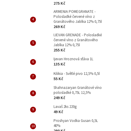
p
275 Kč
a
ARMENIA POMEGRANATE -
n
Polosladké červené víno z
e
Granátového Jablka 12% 0,75l
l
269 Kč
IJEVAN GRENADE - Polosladké
červené víno z Granátového
Jablka 12% 0,75l
255 Kč
Ijevan Hroznová sťáva 1L
135 Kč
Kilikia - Světlé pivo 12,5% 0,5l
55 Kč
Shahnazaryan Granátové víno
polosladké 0,75L 12,5%
249 Kč
Lavaš 2ks 220g
49 Kč
Proshyan Vodka Gusan 0,5L
40%