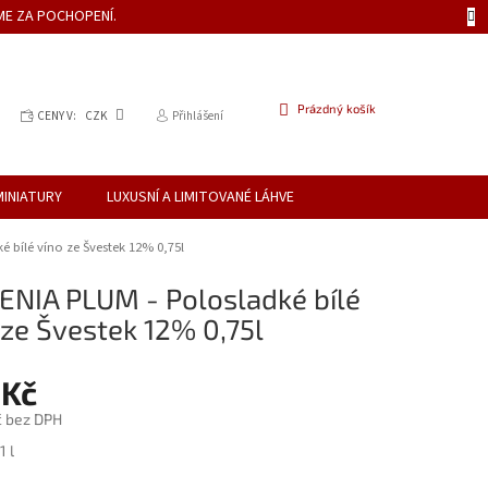
ME ZA POCHOPENÍ.
NÁKUPNÍ
Prázdný košík
CENY V:
CZK
Přihlášení
KOŠÍK
MINIATURY
LUXUSNÍ A LIMITOVANÉ LÁHVE
 bílé víno ze Švestek 12% 0,75l
NIA PLUM - Polosladké bílé
 ze Švestek 12% 0,75l
 Kč
č bez DPH
1 l