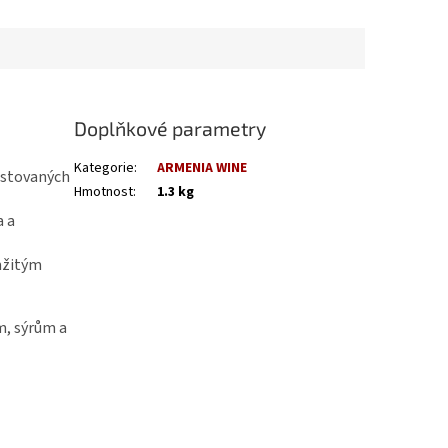
Doplňkové parametry
Kategorie
:
ARMENIA WINE
pěstovaných
Hmotnost
:
1.3 kg
a a
amžitým
m, sýrům a