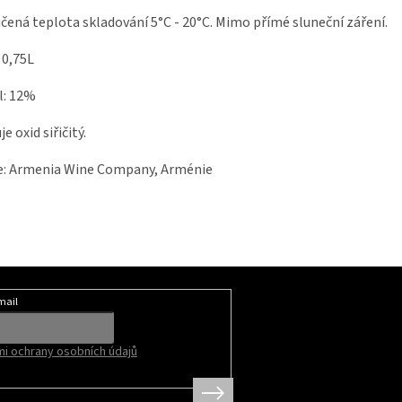
ená teplota skladování 5°C - 20°C. Mimo přímé sluneční záření.
 0,75L
l: 12%
e oxid siřičitý.
e: Armenia Wine Company, Arménie
mail
i ochrany osobních údajů