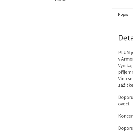
290 Kč
Popis
Deta
PLUM je
v Armén
Vynikaj
příjemn
Víno se
zážitk
Doporuč
ovoci.
Koncent
Doporu