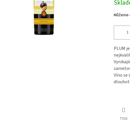
Skla
Můžeme d
PLUM je 
nejkvali
Vynikají
sametov
Víno se 
dlouhot
TISK