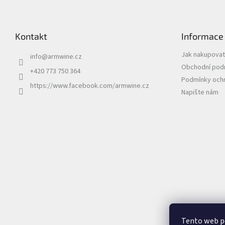
Kontakt
Informace
Jak nakupovat
info
@
armwine.cz
Obchodní pod
+420 773 750 364
Podmínky ochr
https://www.facebook.com/armwine.cz
Napište nám
Tento web p