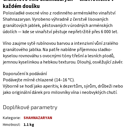
každém doušku
Polosladké ovocné víno z rodinného arménského vinařství
Shahnazaryan. Vyrobeno výhradně z čerstvě lisovaných
granátových jablek, pěstovaných v úrodných arménských
údolích — kde se vinařství pěstuje nepřetržitě přes 6 000 let.
Víno zaujme sytě rubínovou barvou a intenzivní vůní zralého
granátového jablka. Na patře nabídne příjemnou sladko-
kyselou rovnováhu s ovocnými tóny třešní a lesních plodů,
jemnou kyselinkou a hebkou texturou. Dlouhý, osvěžující závěr.
Doporučení k podávání
Podávejte mírně chlazené (14–16 °C).
Výborně se hodí jako aperitiv, k dezertům, sýrům, drůbeži nebo
jako originální dárek pro milovníky vína i neobvyklých chutí.
Doplňkové parametry
Kategorie
:
SHAHNAZARYAN
Hmotnost
:
1.1 kg