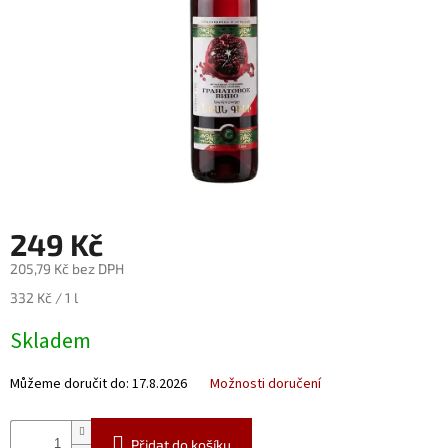
Nealko
Maxi
láhve
a
miniatury
Luxusní
a
limitované
láhve
249 Kč
Měna
(CZK)
205,79 Kč bez DPH
Měrná
332 Kč / 1 l
Přihlášení
cena:
Skladem
Můžeme doručit do:
17.8.2026
Možnosti doručení
Přidat do košíku