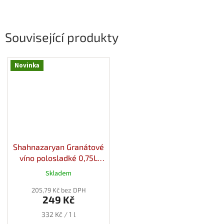
Související produkty
Novinka
Shahnazaryan Granátové
víno polosladké 0,75L
12,5%
Skladem
205,79 Kč bez DPH
249 Kč
Měrná
332 Kč / 1 l
cena: