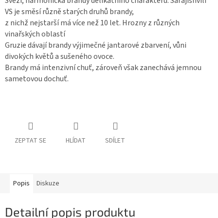
Svěží, harmonická brandy delikátního charakteru. Sarajishvili
VS je směsí různě starých druhů brandy,
z nichž nejstarší má více než 10 let. Hrozny z různých
vinařských oblastí
Gruzie dávají brandy výjimečné jantarové zbarvení, vůni
divokých květů a sušeného ovoce.
Brandy má intenzivní chuť, zároveň však zanechává jemnou
sametovou dochuť.
ZEPTAT SE
HLÍDAT
SDÍLET
Popis
Diskuze
Detailní popis produktu