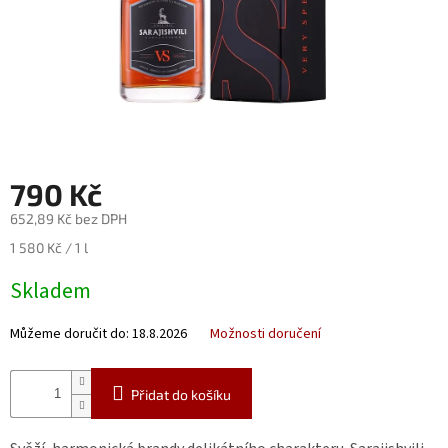
Nealko
Maxi
láhve
a
miniatury
Luxusní
a
790 Kč
limitované
láhve
652,89 Kč bez DPH
Měna
Měrná
1 580 Kč / 1 l
(CZK)
cena:
Skladem
Přihlášení
Můžeme doručit do:
18.8.2026
Možnosti doručení
Přidat do košíku