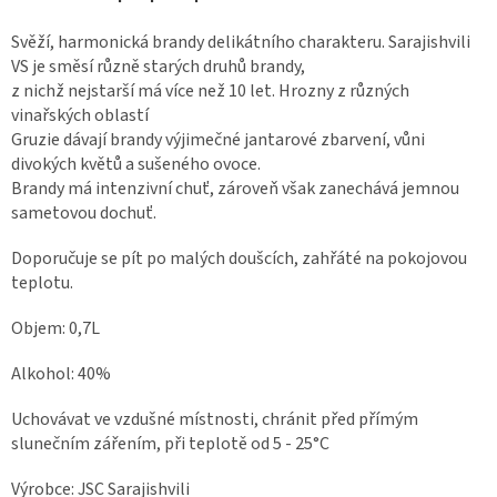
Svěží, harmonická brandy delikátního charakteru. Sarajishvili
VS je směsí různě starých druhů brandy,
z nichž nejstarší má více než 10 let. Hrozny z různých
vinařských oblastí
Gruzie dávají brandy výjimečné jantarové zbarvení, vůni
divokých květů a sušeného ovoce.
Brandy má intenzivní chuť, zároveň však zanechává jemnou
sametovou dochuť.
Doporučuje se pít po malých doušcích, zahřáté na pokojovou
teplotu.
Objem: 0,7L
Alkohol: 40%
Uchovávat ve vzdušné místnosti, chránit před přímým
slunečním zářením, při teplotě od 5 - 25°C
Výrobce: JSC Sarajishvili