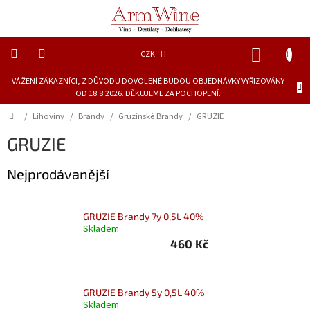
Přejít
na
obsah
NÁKUP
CZK
KOŠÍK
VÁŽENÍ ZÁKAZNÍCI, Z DŮVODU DOVOLENÉ BUDOU OBJEDNÁVKY VYŘIZOVÁNY
Novinky
OD 18.8.2026. DĚKUJEME ZA POCHOPENÍ.
Dárkové
Domů
/
Lihoviny
/
Brandy
/
Gruzínské Brandy
/
GRUZIE
láhve
GRUZIE
Lihoviny
Nejprodávanější
Vína
GRUZIE Brandy 7y 0,5L 40%
Skladem
Piva
460 Kč
Delikatesy
a
šťávy
GRUZIE Brandy 5y 0,5L 40%
Skladem