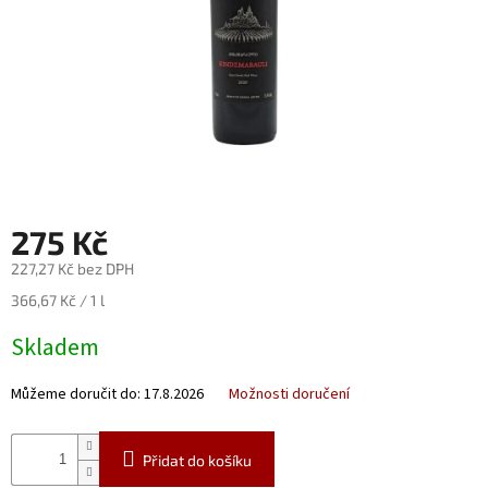
Nealko
Maxi
láhve
a
miniatury
Luxusní
a
limitované
láhve
275 Kč
Měna
227,27 Kč bez DPH
(CZK)
Měrná
366,67 Kč / 1 l
cena:
Skladem
Přihlášení
Můžeme doručit do:
17.8.2026
Možnosti doručení
Přidat do košíku