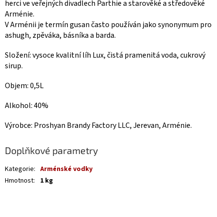
herci ve veřejných divadlech Parthie a starověké a středověké
Arménie.
V Arménii je termín gusan často používán jako synonymum pro
ashugh, zpěváka, básníka a barda.
Složení: vysoce kvalitní líh Lux, čistá pramenitá voda, cukrový
sirup.
Objem: 0,5L
Alkohol: 40%
Výrobce: Proshyan Brandy Factory LLC, Jerevan, Arménie.
Doplňkové parametry
Kategorie
:
Arménské vodky
Hmotnost
:
1 kg