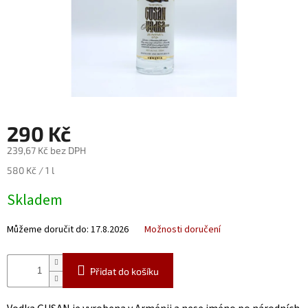
Nealko
Maxi
láhve
a
miniatury
Luxusní
a
290 Kč
limitované
láhve
239,67 Kč bez DPH
Měna
Měrná
580 Kč / 1 l
(CZK)
cena:
Skladem
Přihlášení
Můžeme doručit do:
17.8.2026
Možnosti doručení
Přidat do košíku