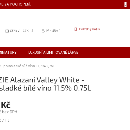
ME ZA POCHOPENÍ.
NÁKUPNÍ
Prázdný košík
CENY V:
CZK
Přihlášení
KOŠÍK
MINIATURY
LUXUSNÍ A LIMITOVANÉ LÁHVE
 - polosladké bílé víno 11,5% 0,75L
IE Alazani Valley White -
sladké bílé víno 11,5% 0,75L
 Kč
č bez DPH
 / 1 l