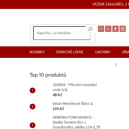
Přejít
VÁŽENÍ ZÁKAZNÍCI, 
na
obsah
NOVINKY
DÁRKOVÉ LÁHVE
LIHOVINY
VÍN
Dom
P
Top 10 produktů
o
s
JERMUK - Přírodní minerální
voda 0,5L
t
49 Kč
r
a
Ijevan Meruňková šťáva 1L
135 Kč
n
n
ARMENIA POMEGRANATE -
Sladké červené víno z
í
Granátového Jablka 11% 0,75l