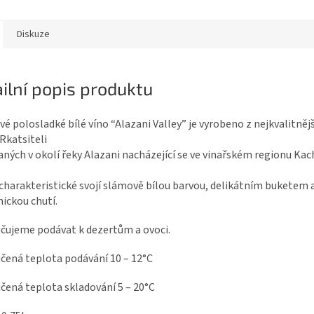
Diskuze
ilní popis produktu
é polosladké bílé víno “Alazani Valley” je vyrobeno z nejkvalitněj
Rkatsiteli
ných v okolí řeky Alazani nacházející se ve vinařském regionu Kac
 charakteristické svojí slámově bílou barvou, delikátním buketem 
ickou chutí.
čujeme podávat k dezertům a ovoci.
čená teplota podávání 10 – 12°C
ená teplota skladování 5 – 20°C