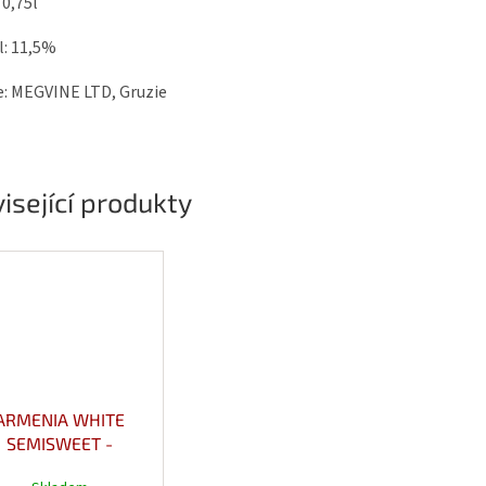
0,75l
l: 11,5%
e: MEGVINE LTD, Gruzie
isející produkty
ARMENIA WHITE
SEMISWEET -
losladké bílé víno