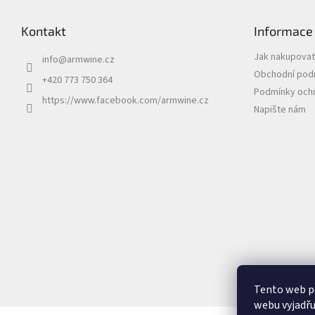
Kontakt
Informace
Jak nakupovat
info
@
armwine.cz
Obchodní pod
+420 773 750 364
Podmínky ochr
https://www.facebook.com/armwine.cz
Napište nám
Tento web p
webu vyjadřu