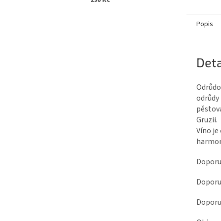
290 Kč
Popis
Deta
Odrůdov
odrůdy 
pěstova
Gruzii.
Víno je
harmon
Doporu
Doporu
Doporuč