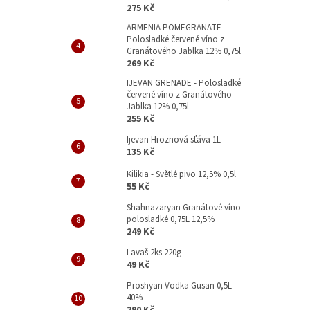
p
275 Kč
a
ARMENIA POMEGRANATE -
n
Polosladké červené víno z
e
Granátového Jablka 12% 0,75l
l
269 Kč
IJEVAN GRENADE - Polosladké
červené víno z Granátového
Jablka 12% 0,75l
255 Kč
Ijevan Hroznová sťáva 1L
135 Kč
Kilikia - Světlé pivo 12,5% 0,5l
55 Kč
Shahnazaryan Granátové víno
polosladké 0,75L 12,5%
249 Kč
Lavaš 2ks 220g
49 Kč
Proshyan Vodka Gusan 0,5L
40%