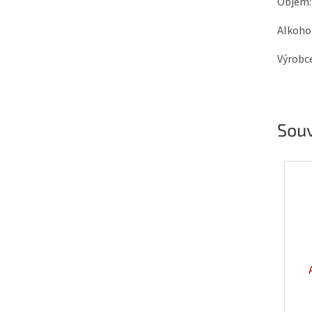
Objem: 
Alkoho
Výrobc
Souv
Po