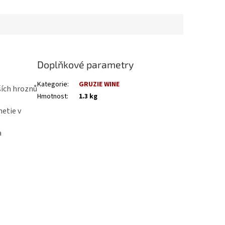
Doplňkové parametry
Kategorie
:
GRUZIE WINE
ších hroznů
Hmotnost
:
1.3 kg
hetie v
a