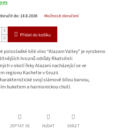
dem
oručit do:
18.8.2026
Možnosti doručení
Přidat do košíku
 polosladké bílé víno “Alazani Valley” je vyrobeno
litnějších hroznů odrůdy Rkatsiteli
ých v okolí řeky Alazani nacházející se ve
m regionu Kachetie v Gruzii.
charakteristické svojí slámově bílou barvou,
ním buketem a harmonickou chutí.
ZEPTAT SE
HLÍDAT
SDÍLET