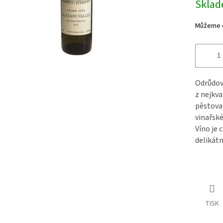
Skla
Můžeme d
Odrůdové
z nejkva
pěstovan
vinařské
Víno je 
delikát
TISK