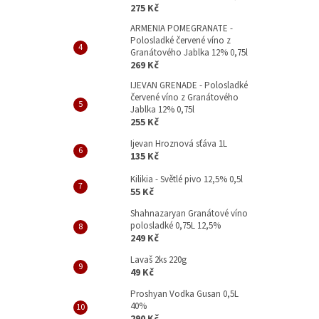
p
275 Kč
a
ARMENIA POMEGRANATE -
n
Polosladké červené víno z
e
Granátového Jablka 12% 0,75l
l
269 Kč
IJEVAN GRENADE - Polosladké
červené víno z Granátového
Jablka 12% 0,75l
255 Kč
Ijevan Hroznová sťáva 1L
135 Kč
Kilikia - Světlé pivo 12,5% 0,5l
55 Kč
Shahnazaryan Granátové víno
polosladké 0,75L 12,5%
249 Kč
Lavaš 2ks 220g
49 Kč
Proshyan Vodka Gusan 0,5L
40%