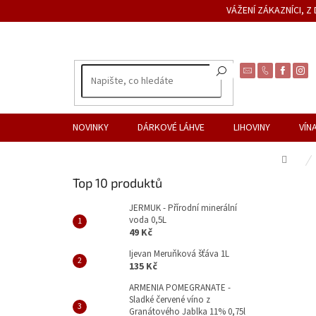
Přejít
VÁŽENÍ ZÁKAZNÍCI, 
na
obsah
NOVINKY
DÁRKOVÉ LÁHVE
LIHOVINY
VÍN
Dom
P
Top 10 produktů
o
s
JERMUK - Přírodní minerální
voda 0,5L
t
49 Kč
r
a
Ijevan Meruňková šťáva 1L
135 Kč
n
n
ARMENIA POMEGRANATE -
Sladké červené víno z
í
Granátového Jablka 11% 0,75l