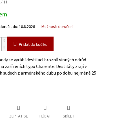
/ 1 l
dem
oručit do:
18.8.2026
Možnosti doručení
Přidat do košíku
ndy se vyrábí destilací hroznů vinných odrůd
a zařízeních typu Charente. Destiláty zrají v
h sudech z arménského dubu po dobu nejméně 25
ZEPTAT SE
HLÍDAT
SDÍLET