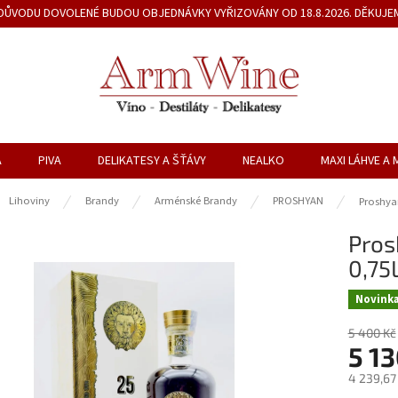
Z DŮVODU DOVOLENÉ BUDOU OBJEDNÁVKY VYŘIZOVÁNY OD 18.8.2026. DĚKUJE
A
PIVA
DELIKATESY A ŠŤÁVY
NEALKO
MAXI LÁHVE A 
ů
Lihoviny
Brandy
Arménské Brandy
PROSHYAN
Proshya
Pros
0,75
Novink
5 400 Kč
5 13
4 239,67