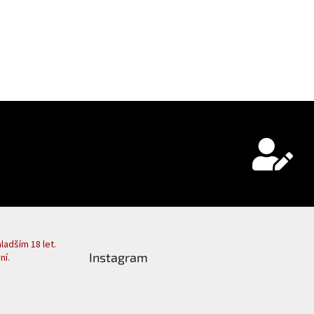
adším 18 let.
Instagram
ní.