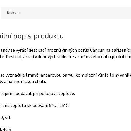
Diskuze
ilní popis produktu
andy se vyrábí destilací hroznů vinných odrůd Cancun na zařízeníc
e. Destiláty zrají v dubových sudech z arménského dubu po dobu 
se vyznačuje tmavě jantarovou barvu, komplexní vůni s tóny vanil
y a harmonickou chutí.
čujeme podávat při pokojové teplotě.
ená teplota skladování 5°C - 25°C.
 0,75L
l: 40%