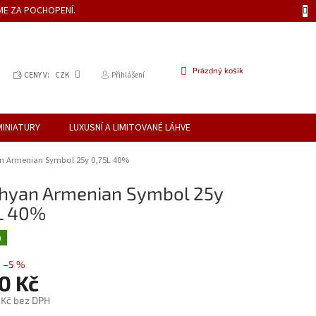
ME ZA POCHOPENÍ.
NÁKUPNÍ
Prázdný košík
CENY V:
CZK
Přihlášení
KOŠÍK
MINIATURY
LUXUSNÍ A LIMITOVANÉ LÁHVE
n Armenian Symbol 25y 0,75L 40%
hyan Armenian Symbol 25y
L 40%
a
–5 %
0 Kč
 Kč bez DPH