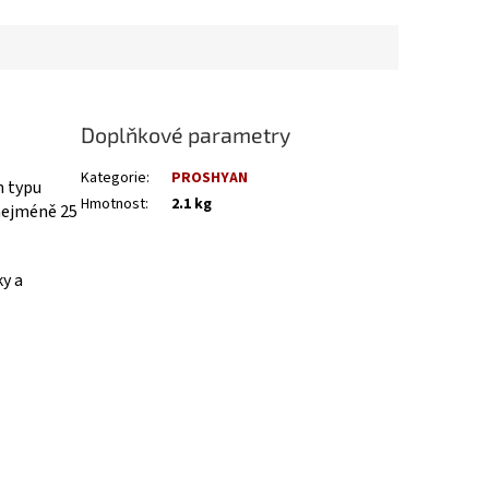
Doplňkové parametry
Kategorie
:
PROSHYAN
h typu
Hmotnost
:
2.1 kg
nejméně 25
ky a