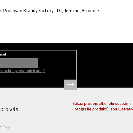
: Proshyan Brandy Factory LLC, Jerevan, Arménie.
mail
i ochrany osobních údajů
Zákaz prodeje alkoholu osobám ml
 pro vás
Fotografie produktů jsou ilustrativ
mínky