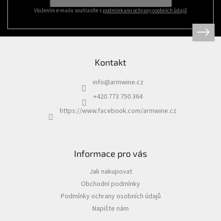
Vložením e-mailu souhlasíte s
podmínkami ochrany osobních údajů
Kontakt
info
@
armwine.cz
+420 773 750 364
https://www.facebook.com/armwine.cz
Informace pro vás
Jak nakupovat
Obchodní podmínky
Podmínky ochrany osobních údajů
Napište nám