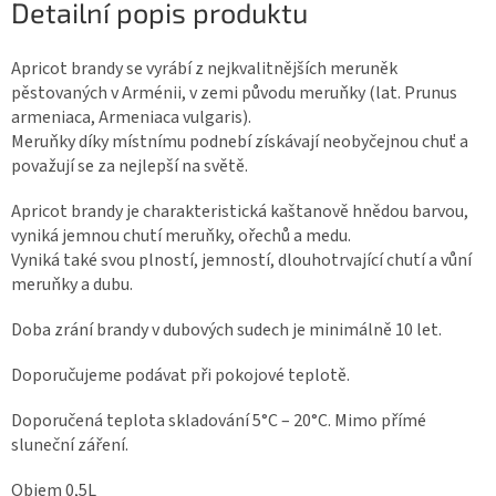
Detailní popis produktu
Apricot brandy se vyrábí z nejkvalitnějších meruněk
pěstovaných v Arménii, v zemi původu meruňky (lat. Prunus
armeniaca, Armeniaca vulgaris).
Meruňky díky místnímu podnebí získávají neobyčejnou chuť a
považují se za nejlepší na světě.
Apricot brandy je charakteristická kaštanově hnědou barvou,
vyniká jemnou chutí meruňky, ořechů a medu.
Vyniká také svou plností, jemností, dlouhotrvající chutí a vůní
meruňky a dubu.
Doba zrání brandy v dubových sudech je minimálně 10 let.
Doporučujeme podávat při pokojové teplotě.
Doporučená teplota skladování 5°C – 20°C. Mimo přímé
sluneční záření.
Objem 0,5L