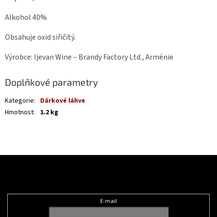
Alkohol 40%
Obsahuje oxid siřičitý.
Výrobce: Ijevan Wine – Brandy Factory Ltd., Arménie
Doplňkové parametry
Kategorie
:
Dárkové láhve
Hmotnost
:
1.2 kg
Z
á
Odebírat newsletter
p
a
t
E-mail
í