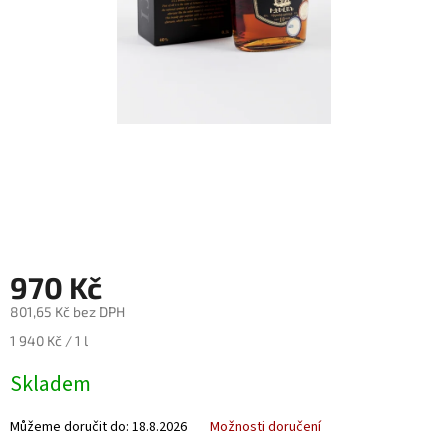
Nealko
Maxi
láhve
a
miniatury
Luxusní
a
limitované
láhve
Měna
(CZK)
970 Kč
801,65 Kč bez DPH
Přihlášení
Měrná
1 940 Kč / 1 l
cena:
Skladem
Můžeme doručit do:
18.8.2026
Možnosti doručení