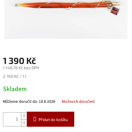
Nealko
Maxi
láhve
a
miniatury
Luxusní
a
limitované
1 390 Kč
láhve
1 148,76 Kč bez DPH
Měna
Měrná
2 780 Kč / 1 l
(CZK)
cena:
Skladem
Přihlášení
Můžeme doručit do:
18.8.2026
Možnosti doručení
Přidat do košíku