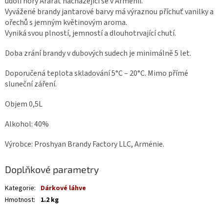
údolí hory Ararat nacházející se v Arménii.
Vyvážené brandy jantarové barvy má výraznou příchuť vanilky a
ořechů s jemným květinovým aroma.
Vyniká svou plností, jemností a dlouhotrvající chutí.
Doba zrání brandy v dubových sudech je minimálně 5 let.
Doporučená teplota skladování 5°C – 20°C. Mimo přímé
sluneční záření.
Objem 0,5L
Alkohol: 40%
Výrobce: Proshyan Brandy Factory LLC, Arménie.
Doplňkové parametry
Kategorie
:
Dárkové láhve
Hmotnost
:
1.2 kg