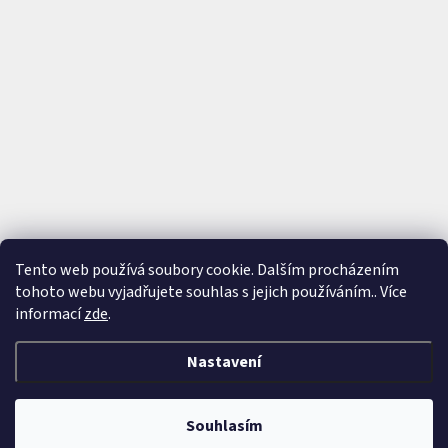
Tento web používá soubory cookie. Dalším procházením
tohoto webu vyjadřujete souhlas s jejich používáním.. Více
Sledovat na Instagramu
informací
zde
.
Nastavení
Vytvořil Shoptet
&
Souhlasím
Copyright 2026
ArmWine
. Všechna práva vyhrazena.