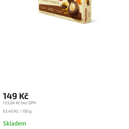
Nealko
Maxi
láhve
a
miniatury
Luxusní
a
limitované
láhve
Měna
(CZK)
Přihlášení
149 Kč
133,04 Kč bez DPH
Měrná
63,40 Kč / 100 g
cena:
Skladem