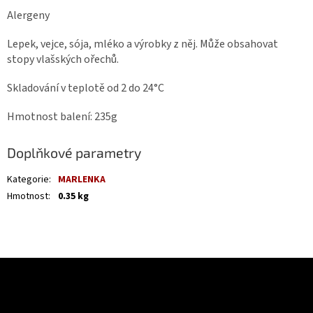
Alergeny
Lepek, vejce, sója, mléko a výrobky z něj. Může obsahovat
stopy vlašských ořechů.
Skladování v teplotě od 2 do 24°C
Hmotnost balení: 235g
Doplňkové parametry
Kategorie
:
MARLENKA
Hmotnost
:
0.35 kg
Z
á
Odebírat newsletter
p
a