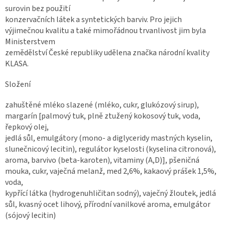
surovin bez použití
konzervačních látek a syntetických barviv. Pro jejich
výjimečnou kvalitu a také mimořádnou trvanlivost jim byla
Ministerstvem
zemědělství České republiky udělena značka národní kvality
KLASA.
Složení
zahuštěné mléko slazené (mléko, cukr, glukózový sirup),
margarín [palmový tuk, plně ztužený kokosový tuk, voda,
řepkový olej,
jedlá sůl, emulgátory (mono- a diglyceridy mastných kyselin,
slunečnicový lecitin), regulátor kyselosti (kyselina citronová),
aroma, barvivo (beta-karoten), vitaminy (A,D)], pšeničná
mouka, cukr, vaječná melanž, med 2,6%, kakaový prášek 1,5%,
voda,
kypřící látka (hydrogenuhličitan sodný), vaječný žloutek, jedlá
sůl, kvasný ocet lihový, přírodní vanilkové aroma, emulgátor
(sójový lecitin)