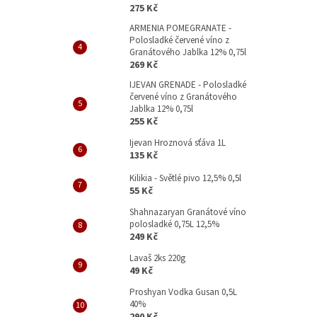
p
275 Kč
a
ARMENIA POMEGRANATE -
n
Polosladké červené víno z
e
Granátového Jablka 12% 0,75l
l
269 Kč
IJEVAN GRENADE - Polosladké
červené víno z Granátového
Jablka 12% 0,75l
255 Kč
Ijevan Hroznová sťáva 1L
135 Kč
Kilikia - Světlé pivo 12,5% 0,5l
55 Kč
Shahnazaryan Granátové víno
polosladké 0,75L 12,5%
249 Kč
Lavaš 2ks 220g
49 Kč
Proshyan Vodka Gusan 0,5L
40%