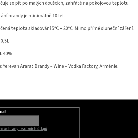
uje se pít po malých doušcích, zahřáté na pokojovou teplotu.
ání brandy je minimálně 10 let.
ená teplota skladování 5°C – 20°C. Mimo přímé sluneční záření.
 0,5L
l: 40%
: Yerevan Ararat Brandy – Wine – Vodka Factory, Arménie.
mail
i ochrany osobních údajů