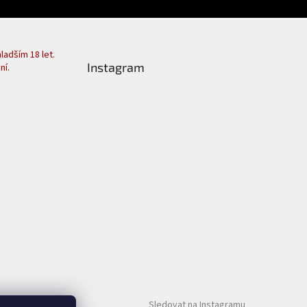
adším 18 let.
Instagram
ní.
Sledovat na Instagramu