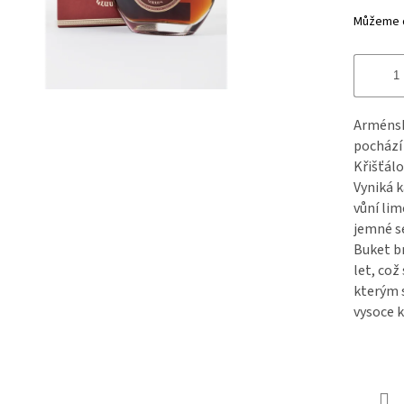
Můžeme d
Arménské
pochází 
Křišťálo
Vyniká 
vůní lim
jemné s
Buket b
let, což
kterým s
vysoce k