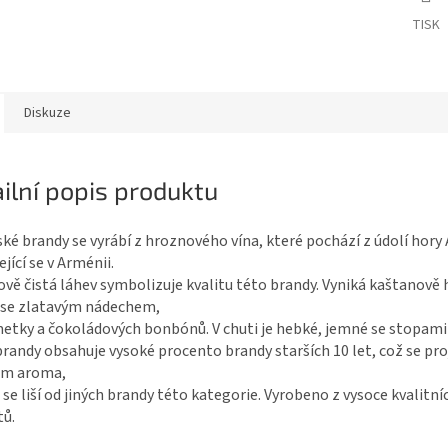
TISK
Diskuze
ilní popis produktu
é brandy se vyrábí z hroznového vína, které pochází z údolí hory 
jící se v Arménii.
ově čistá láhev symbolizuje kvalitu této brandy. Vyniká kaštanově
 se zlatavým nádechem,
metky a čokoládových bonbónů. V chuti je hebké, jemné se stopami
randy obsahuje vysoké procento brandy starších 10 let, což se pro
m aroma,
se liší od jiných brandy této kategorie. Vyrobeno z vysoce kvalitní
tů.