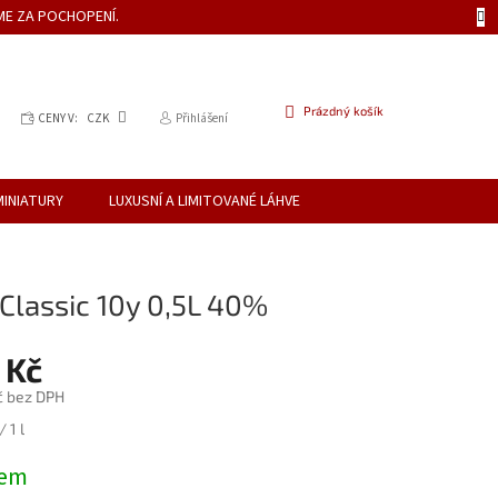
ME ZA POCHOPENÍ.
NÁKUPNÍ
Prázdný košík
CENY V:
CZK
Přihlášení
KOŠÍK
MINIATURY
LUXUSNÍ A LIMITOVANÉ LÁHVE
Classic 10y 0,5L 40%
 Kč
č bez DPH
 1 l
dem