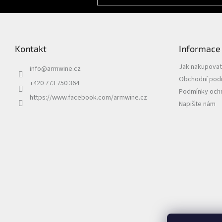
Kontakt
Informace
Jak nakupovat
info
@
armwine.cz
Obchodní pod
+420 773 750 364
Podmínky ochr
https://www.facebook.com/armwine.cz
Napište nám