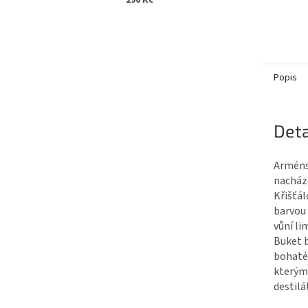
290 Kč
Popis
Deta
Arménsk
nacháze
Křišťál
barvou
vůní li
Buket b
bohaté
kterým 
destilá