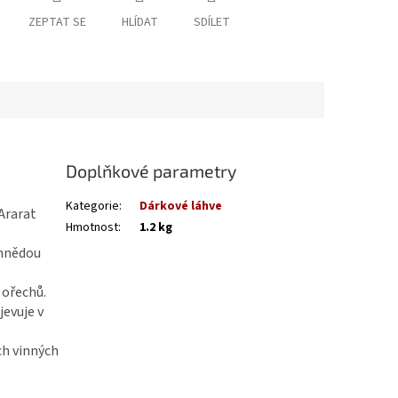
ZEPTAT SE
HLÍDAT
SDÍLET
Doplňkové parametry
Kategorie
:
Dárkové láhve
Ararat
Hmotnost
:
1.2 kg
 hnědou
 ořechů.
jevuje v
ch vinných