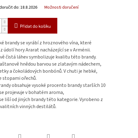
oručit do:
18.8.2026
Možnosti doručení
Přidat do košíku
 brandy se vyrábí z hroznového vína, které
z údolí hory Ararat nacházející se v Arménii.
vě čistá láhev symbolizuje kvalitu této brandy.
kaštanově hnědou barvou se zlatavým nádechem,
etky a čokoládových bonbónů. V chuti je hebké,
e stopami ořechů.
randy obsahuje vysoké procento brandy starších 10
 se projevuje v bohatém aroma,
e liší od jiných brandy této kategorie. Vyrobeno z
valitních vinných destilátů.