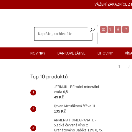
Přejít
VÁŽENÍ ZÁKAZNÍCI, 
na
obsah
NOVINKY
DÁRKOVÉ LÁHVE
LIHOVINY
VÍN
Dom
P
Top 10 produktů
o
s
JERMUK - Přírodní minerální
voda 0,5L
t
49 Kč
r
a
Ijevan Meruňková šťáva 1L
135 Kč
n
n
ARMENIA POMEGRANATE -
Sladké červené víno z
í
Granátového Jablka 11% 0,75l