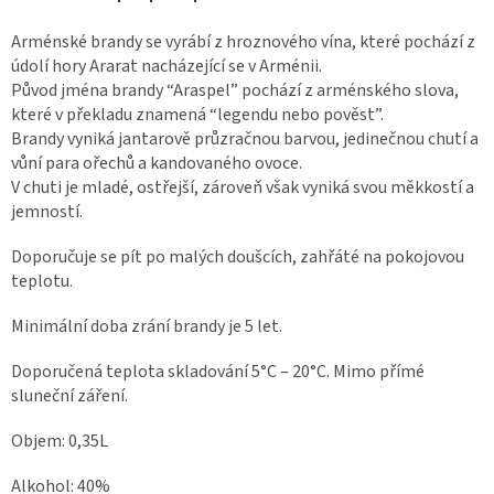
Arménské brandy se vyrábí z hroznového vína, které pochází z
údolí hory Ararat nacházející se v Arménii.
Původ jména brandy “Araspel” pochází z arménského slova,
které v překladu znamená “legendu nebo pověst”.
Brandy vyniká jantarově průzračnou barvou, jedinečnou chutí a
vůní para ořechů a kandovaného ovoce.
V chuti je mladé, ostřejší, zároveň však vyniká svou měkkostí a
jemností.
Doporučuje se pít po malých doušcích, zahřáté na pokojovou
teplotu.
Minimální doba zrání brandy je 5 let.
Doporučená teplota skladování 5°C – 20°C. Mimo přímé
sluneční záření.
Objem: 0,35L
Alkohol: 40%