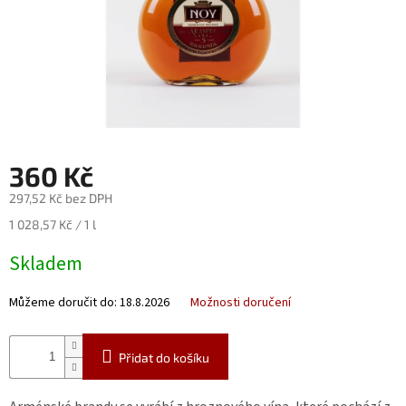
Nealko
Maxi
láhve
a
miniatury
Luxusní
a
360 Kč
limitované
láhve
297,52 Kč bez DPH
Měna
Měrná
1 028,57 Kč / 1 l
(CZK)
cena:
Skladem
Přihlášení
Můžeme doručit do:
18.8.2026
Možnosti doručení
Přidat do košíku