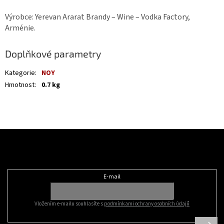
Výrobce: Yerevan Ararat Brandy – Wine – Vodka Factory,
Arménie.
Doplňkové parametry
Kategorie
:
NOY
Hmotnost
:
0.7 kg
Z
á
Odebírat newsletter
p
a
t
E-mail
í
Vložením e-mailu souhlasíte s
podmínkami ochrany osobních údajů