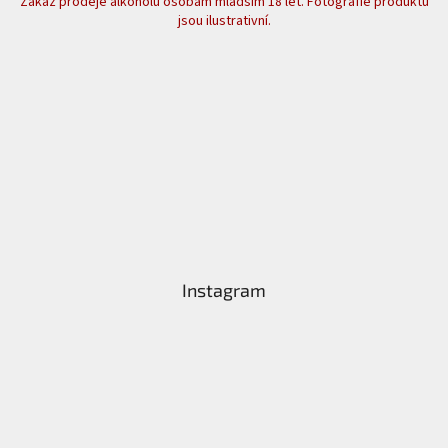
Zákaz prodeje alkoholu osobám mladším 18 let. Fotografie produktů
jsou ilustrativní.
Instagram