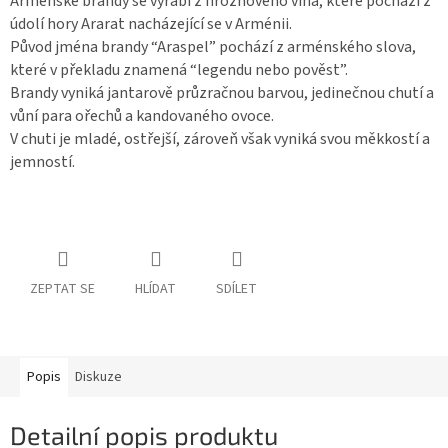
Arménské brandy se vyrábí z hroznového vína, které pochází z
údolí hory Ararat nacházející se v Arménii.
Původ jména brandy “Araspel” pochází z arménského slova,
které v překladu znamená “legendu nebo pověst”.
Brandy vyniká jantarově průzračnou barvou, jedinečnou chutí a
vůní para ořechů a kandovaného ovoce.
V chuti je mladé, ostřejší, zároveň však vyniká svou měkkostí a
jemností.
ZEPTAT SE
HLÍDAT
SDÍLET
Popis
Diskuze
Detailní popis produktu