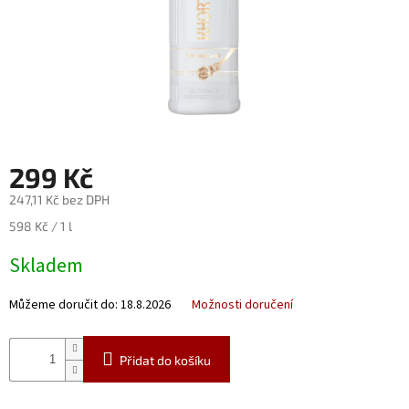
Nealko
Maxi
láhve
a
miniatury
Luxusní
a
299 Kč
limitované
láhve
247,11 Kč bez DPH
Měna
Měrná
598 Kč / 1 l
(CZK)
cena:
Skladem
Přihlášení
Můžeme doručit do:
18.8.2026
Možnosti doručení
Přidat do košíku