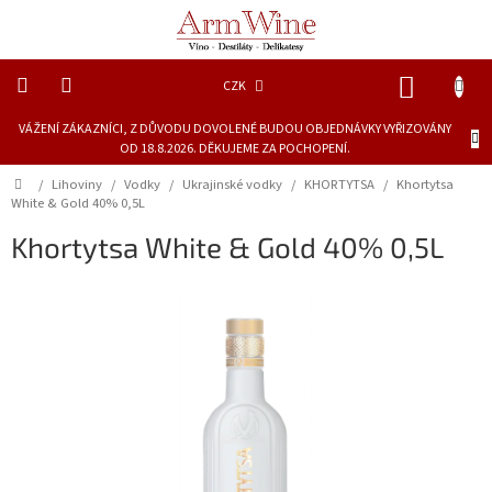
Přejít
na
obsah
NÁKUP
CZK
KOŠÍK
VÁŽENÍ ZÁKAZNÍCI, Z DŮVODU DOVOLENÉ BUDOU OBJEDNÁVKY VYŘIZOVÁNY
Novinky
OD 18.8.2026. DĚKUJEME ZA POCHOPENÍ.
Dárkové
Domů
/
Lihoviny
/
Vodky
/
Ukrajinské vodky
/
KHORTYTSA
/
Khortytsa
láhve
White & Gold 40% 0,5L
Khortytsa White & Gold 40% 0,5L
Lihoviny
Vína
Piva
Delikatesy
a
šťávy