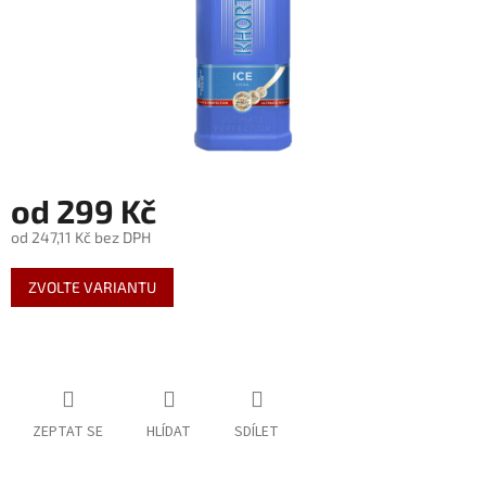
Nealko
Maxi
láhve
a
miniatury
Luxusní
a
od
299 Kč
limitované
láhve
od
247,11 Kč
bez DPH
Měna
Měrná
(CZK)
ZVOLTE VARIANTU
cena:
Přihlášení
ZEPTAT SE
HLÍDAT
SDÍLET