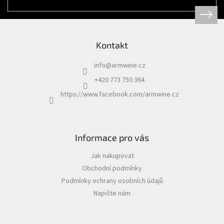
Kontakt
info
@
armwine.cz
+420 773 750 364
https://www.facebook.com/armwine.cz
Informace pro vás
Jak nakupovat
Obchodní podmínky
Podmínky ochrany osobních údajů
Napište nám