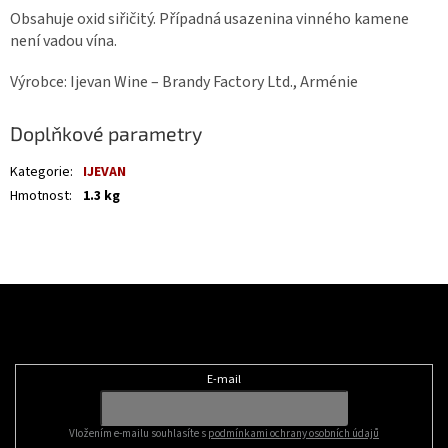
Obsahuje oxid siřičitý. Případná usazenina vinného kamene
není vadou vína.
Výrobce: Ijevan Wine – Brandy Factory Ltd., Arménie
Doplňkové parametry
Kategorie
:
IJEVAN
Hmotnost
:
1.3 kg
Z
á
Odebírat newsletter
p
a
t
E-mail
í
Vložením e-mailu souhlasíte s
podmínkami ochrany osobních údajů