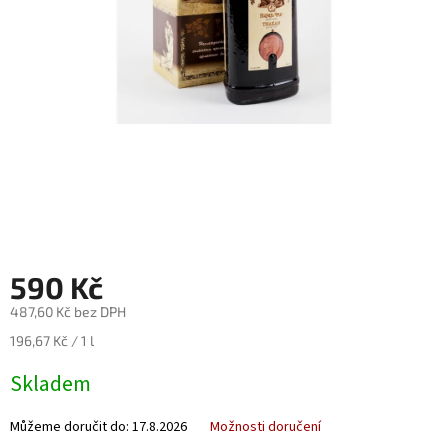
Nealko
Maxi
láhve
a
miniatury
Luxusní
a
limitované
láhve
Měna
(CZK)
590 Kč
487,60 Kč bez DPH
Přihlášení
Měrná
196,67 Kč / 1 l
cena:
Skladem
Můžeme doručit do:
17.8.2026
Možnosti doručení