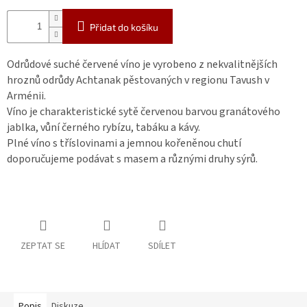
Přidat do košíku
Odrůdové suché červené víno je vyrobeno z nekvalitnějších
hroznů odrůdy Achtanak pěstovaných v regionu Tavush v
Arménii.
Víno je charakteristické sytě červenou barvou granátového
jablka, vůní černého rybízu, tabáku a kávy.
Plné víno s tříslovinami a jemnou kořeněnou chutí
doporučujeme podávat s masem a různými druhy sýrů.
ZEPTAT SE
HLÍDAT
SDÍLET
Popis
Diskuze