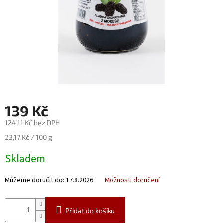
Nealko
Maxi
láhve
a
miniatury
Luxusní
a
limitované
láhve
139 Kč
Měna
124,11 Kč bez DPH
(CZK)
Měrná
23,17 Kč / 100 g
cena:
Skladem
Přihlášení
Můžeme doručit do:
17.8.2026
Možnosti doručení
Přidat do košíku