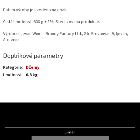
Datum výroby je uvedeno na obalu.
Čistá hmotnost: 600 g ± 3%. Sterilizovaná produkce.
Výrobce: Ijevan Wine – Brandy Factory Ltd., Str. Erevanyan 9, Ijevan,
Arménie
Doplňkové parametry
Kategorie
:
Džemy
Hmotnost
:
0.8 kg
Z
á
Odebírat newsletter
p
a
t
E-mail