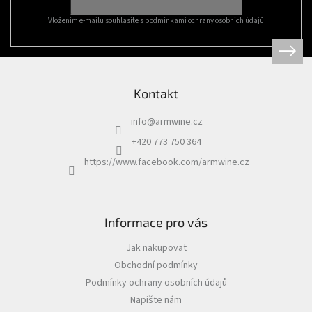
í
Vložením e-mailu souhlasíte s
podmínkami ochrany osobních údajů
Kontakt
info
@
armwine.cz
+420 773 750 364
https://www.facebook.com/armwine.cz
Informace pro vás
Jak nakupovat
Obchodní podmínky
Podmínky ochrany osobních údajů
Napište nám