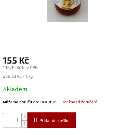
Nealko
Maxi
láhve
a
miniatury
Luxusní
a
155 Kč
limitované
láhve
138,39 Kč bez DPH
Měna
Měrná
258,33 Kč / 1 kg
(CZK)
cena:
Skladem
Přihlášení
Můžeme doručit do:
18.8.2026
Možnosti doručení
Přidat do košíku