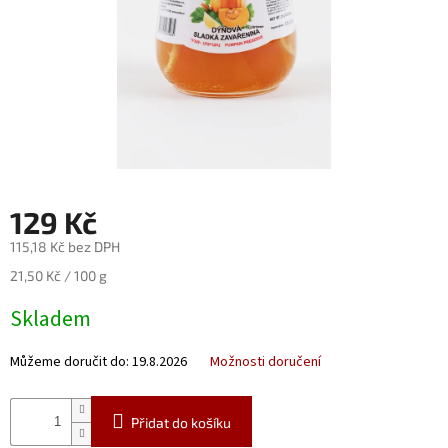
Nealko
Maxi
láhve
a
miniatury
Luxusní
a
limitované
láhve
129 Kč
Měna
115,18 Kč bez DPH
(CZK)
Měrná
21,50 Kč / 100 g
cena:
Skladem
Přihlášení
Můžeme doručit do:
19.8.2026
Možnosti doručení
Přidat do košíku