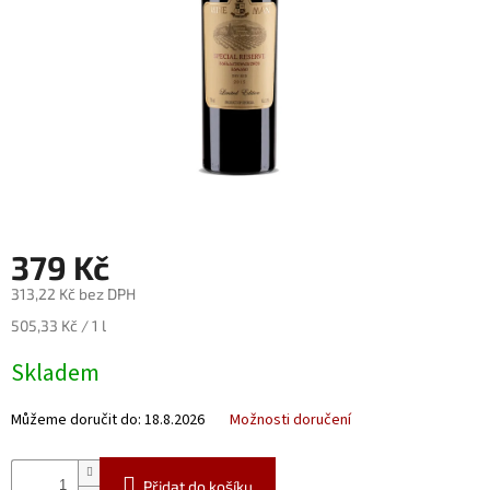
Nealko
Maxi
láhve
a
miniatury
Luxusní
a
limitované
láhve
379 Kč
Měna
(CZK)
313,22 Kč bez DPH
Měrná
505,33 Kč / 1 l
Přihlášení
cena:
Skladem
Můžeme doručit do:
18.8.2026
Možnosti doručení
Přidat do košíku