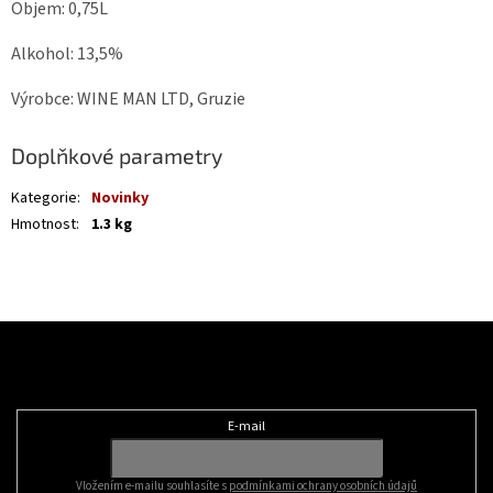
Objem: 0,75L
Alkohol: 13,5%
Výrobce: WINE MAN LTD, Gruzie
Doplňkové parametry
Kategorie
:
Novinky
Hmotnost
:
1.3 kg
Z
á
Odebírat newsletter
p
a
t
E-mail
í
Vložením e-mailu souhlasíte s
podmínkami ochrany osobních údajů