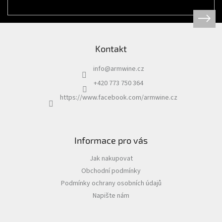
Kontakt
info
@
armwine.cz
+420 773 750 364
https://www.facebook.com/armwine.cz
Informace pro vás
Jak nakupovat
Obchodní podmínky
Podmínky ochrany osobních údajů
Napište nám