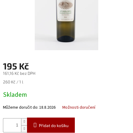
Nealko
Maxi
láhve
a
miniatury
Luxusní
a
limitované
láhve
195 Kč
Měna
161,16 Kč bez DPH
(CZK)
Měrná
260 Kč / 1 l
cena:
Skladem
Přihlášení
Můžeme doručit do:
18.8.2026
Možnosti doručení
Přidat do košíku