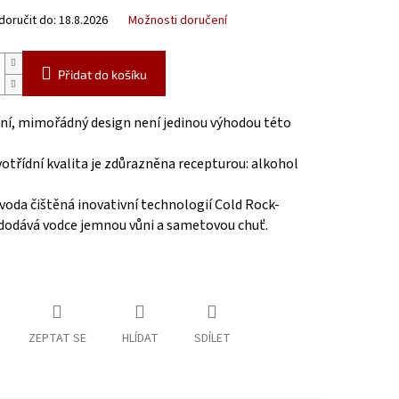
oručit do:
18.8.2026
Možnosti doručení
Přidat do košíku
lní, mimořádný design není jedinou výhodou této
otřídní kvalita je zdůrazněna recepturou: alkohol
voda čištěná inovativní technologií Cold Rock-
 dodává vodce jemnou vůni a sametovou chuť.
ZEPTAT SE
HLÍDAT
SDÍLET