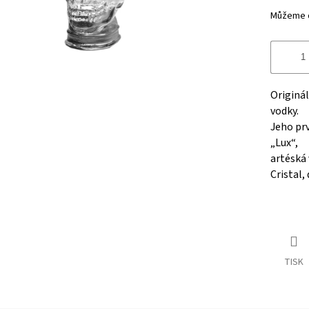
Můžeme d
Originá
vodky.
Jeho prv
„Lux“,
artéská 
Cristal,
TISK