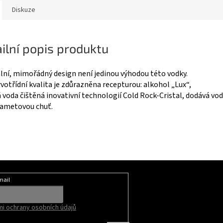
Diskuze
ilní popis produktu
lní, mimořádný design není jedinou výhodou této vodky.
votřídní kvalita je zdůrazněna recepturou: alkohol „Lux“,
 voda čištěná inovativní technologií Cold Rock-Cristal, dodává v
sametovou chuť.
mail
i ochrany osobních údajů