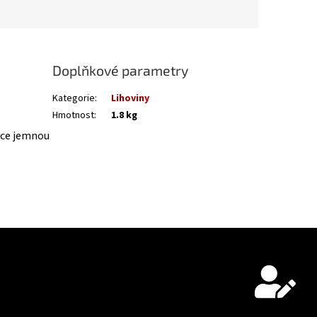
Doplňkové parametry
Kategorie
:
Lihoviny
Hmotnost
:
1.8 kg
odce jemnou