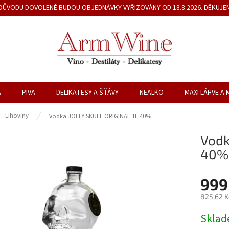
Z DŮVODU DOVOLENÉ BUDOU OBJEDNÁVKY VYŘIZOVÁNY OD 18.8.2026. DĚKUJE
A
PIVA
DELIKATESY A ŠŤÁVY
NEALKO
MAXI LÁHVE A 
ů
Lihoviny
Vodka JOLLY SKULL ORIGINAL 1L 40%
Vodk
40%
999
825,62 K
Měrná
Skla
cena: