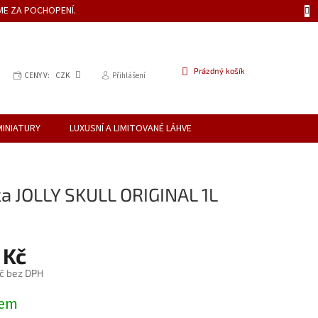
ME ZA POCHOPENÍ.
NÁKUPNÍ
Prázdný košík
CENY V:
CZK
Přihlášení
KOŠÍK
MINIATURY
LUXUSNÍ A LIMITOVANÉ LÁHVE
a JOLLY SKULL ORIGINAL 1L
 Kč
č bez DPH
dem