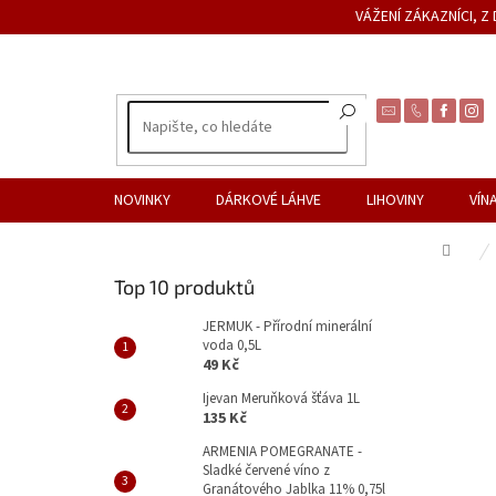
Přejít
VÁŽENÍ ZÁKAZNÍCI, 
na
obsah
NOVINKY
DÁRKOVÉ LÁHVE
LIHOVINY
VÍN
Dom
P
Top 10 produktů
o
s
JERMUK - Přírodní minerální
voda 0,5L
t
49 Kč
r
a
Ijevan Meruňková šťáva 1L
135 Kč
n
n
ARMENIA POMEGRANATE -
Sladké červené víno z
í
Granátového Jablka 11% 0,75l