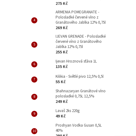
p
275 Kč
a
ARMENIA POMEGRANATE -
n
Polosladké červené víno z
e
Granátového Jablka 12% 0,75l
l
269 Kč
IJEVAN GRENADE - Polosladké
červené víno z Granátového
Jablka 12% 0,75l
255 Kč
Ijevan Hroznová sťáva 1L
135 Kč
Kilikia - Světlé pivo 12,5% 0,5l
55 Kč
Shahnazaryan Granátové víno
polosladké 0,75L 12,5%
249 Kč
Lavaš 2ks 220g
49 Kč
Proshyan Vodka Gusan 0,5L
40%