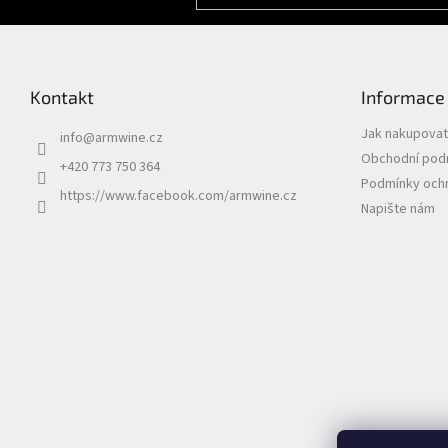
Kontakt
Informace
Jak nakupovat
info
@
armwine.cz
Obchodní pod
+420 773 750 364
Podmínky ochr
https://www.facebook.com/armwine.cz
Napište nám