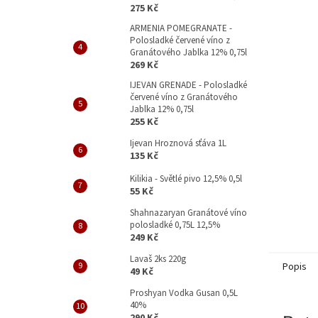
p
275 Kč
a
ARMENIA POMEGRANATE -
n
Polosladké červené víno z
e
Granátového Jablka 12% 0,75l
l
269 Kč
IJEVAN GRENADE - Polosladké
červené víno z Granátového
Jablka 12% 0,75l
255 Kč
Ijevan Hroznová sťáva 1L
135 Kč
Kilikia - Světlé pivo 12,5% 0,5l
55 Kč
Shahnazaryan Granátové víno
polosladké 0,75L 12,5%
249 Kč
Lavaš 2ks 220g
Popis
49 Kč
Proshyan Vodka Gusan 0,5L
40%