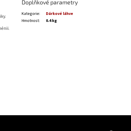
Doplňkové parametry
Kategorie
:
Dárkové láhve
ky.
Hmotnost
:
0.4 kg
énii.