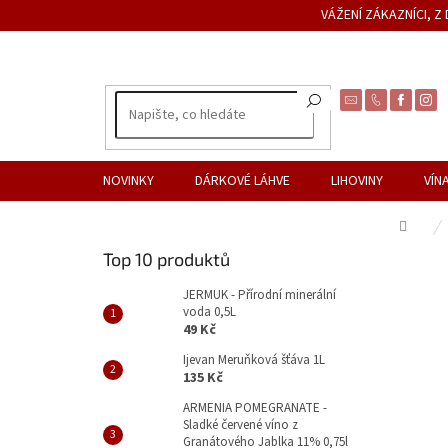
Přejít
VÁŽENÍ ZÁKAZNÍCI, 
na
obsah
NOVINKY
DÁRKOVÉ LÁHVE
LIHOVINY
VÍN
Dom
P
Top 10 produktů
o
s
JERMUK - Přírodní minerální
voda 0,5L
t
49 Kč
r
a
Ijevan Meruňková šťáva 1L
135 Kč
n
n
ARMENIA POMEGRANATE -
Sladké červené víno z
í
Granátového Jablka 11% 0,75l