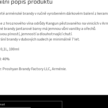
ilní popis produktu
eté arménské brandy v ručně vyrobeném dárkovém balení z kerami
se z hroznového vína odrůdy Kangun pěstovaného na vinicích v Arm
é brandy jantarové barvy má jemnou vůni vanilky a ořechů.
svou plností, jemností a dlouhotrvající chutí.
ání brandy v dubových sudech je minimálně 7 let.
 0,1L, 100ml
l: 40%
: Proshyan Brandy Factory LLC, Arménie.
mail