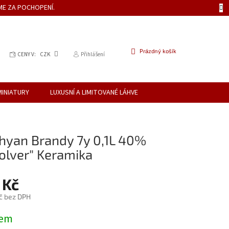
ME ZA POCHOPENÍ.
NÁKUPNÍ
Prázdný košík
CENY V:
CZK
Přihlášení
KOŠÍK
MINIATURY
LUXUSNÍ A LIMITOVANÉ LÁHVE
hyan Brandy 7y 0,1L 40%
olver" Keramika
 Kč
č bez DPH
dem