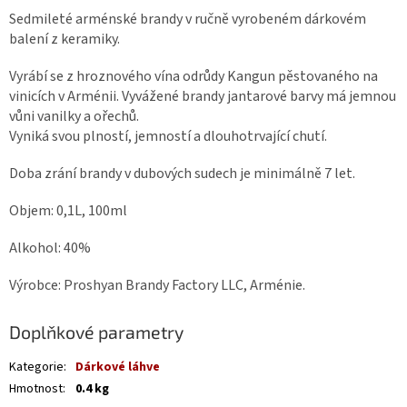
Sedmileté arménské brandy v ručně vyrobeném dárkovém
balení z keramiky.
Vyrábí se z hroznového vína odrůdy Kangun pěstovaného na
vinicích v Arménii. Vyvážené brandy jantarové barvy má jemnou
vůni vanilky a ořechů.
Vyniká svou plností, jemností a dlouhotrvající chutí.
Doba zrání brandy v dubových sudech je minimálně 7 let.
Objem: 0,1L, 100ml
Alkohol: 40%
Výrobce: Proshyan Brandy Factory LLC, Arménie.
Doplňkové parametry
Kategorie
:
Dárkové láhve
Hmotnost
:
0.4 kg