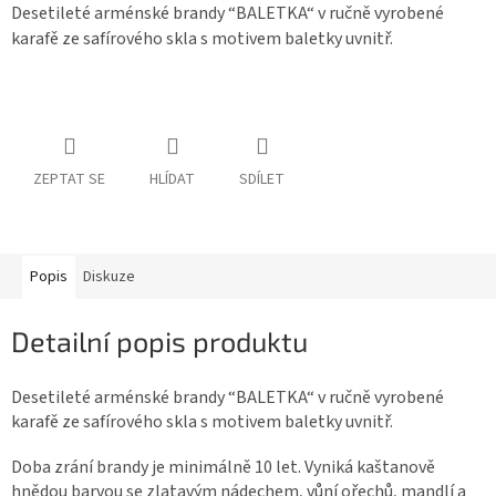
Desetileté arménské brandy “BALETKA“ v ručně vyrobené
karafě ze safírového skla s motivem baletky uvnitř.
ZEPTAT SE
HLÍDAT
SDÍLET
Popis
Diskuze
Detailní popis produktu
Desetileté arménské brandy “BALETKA“ v ručně vyrobené
karafě ze safírového skla s motivem baletky uvnitř.
Doba zrání brandy je minimálně 10 let. Vyniká kaštanově
hnědou barvou se zlatavým nádechem, vůní ořechů, mandlí a