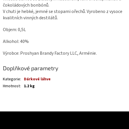
čokoládových bonbónů.
V chuti je hebké, jemné se stopami ořechů. Vyrobeno z vysoce
kvalitních vinných destilátů.
Objem: 0,5L
Alkohol: 40%
Výrobce: Proshyan Brandy Factory LLC, Arménie.
Doplňkové parametry
Kategorie
:
Dárkové láhve
Hmotnost
:
1.2 kg
Z
á
Odebírat newsletter
p