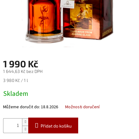
Nealko
Maxi
láhve
a
miniatury
Luxusní
a
limitované
1 990 Kč
láhve
1 644,63 Kč bez DPH
Měna
Měrná
3 980 Kč / 1 l
(CZK)
cena:
Skladem
Přihlášení
Můžeme doručit do:
18.8.2026
Možnosti doručení
Přidat do košíku