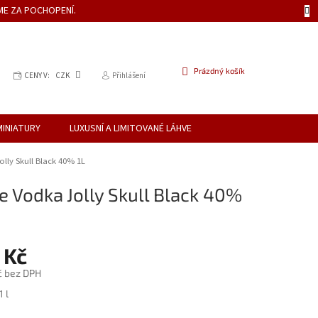
ME ZA POCHOPENÍ.
NÁKUPNÍ
Prázdný košík
CENY V:
CZK
Přihlášení
KOŠÍK
MINIATURY
LUXUSNÍ A LIMITOVANÉ LÁHVE
lly Skull Black 40% 1L
e Vodka Jolly Skull Black 40%
 Kč
č bez DPH
1 l