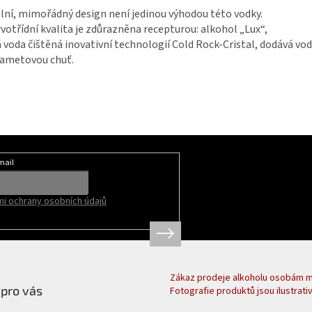
lní, mimořádný design není jedinou výhodou této vodky.
votřídní kvalita je zdůrazněna recepturou: alkohol „Lux“,
 voda čištěná inovativní technologií Cold Rock-Cristal, dodává v
sametovou chuť.
mail
i ochrany osobních údajů
Zákaz prodeje alkoholu osobám ml
 pro vás
Fotografie produktů jsou ilustrativ