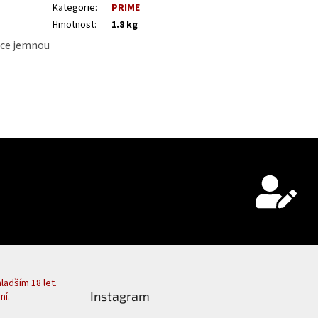
Kategorie
:
PRIME
Hmotnost
:
1.8 kg
odce jemnou
adším 18 let.
Instagram
ní.