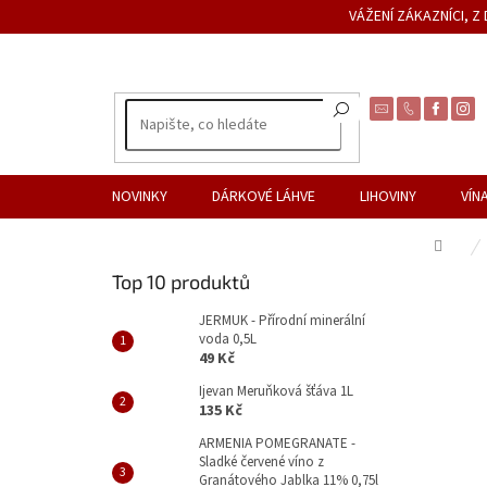
Přejít
VÁŽENÍ ZÁKAZNÍCI, 
na
obsah
NOVINKY
DÁRKOVÉ LÁHVE
LIHOVINY
VÍN
Dom
P
Top 10 produktů
o
s
JERMUK - Přírodní minerální
voda 0,5L
t
49 Kč
r
a
Ijevan Meruňková šťáva 1L
135 Kč
n
n
ARMENIA POMEGRANATE -
Sladké červené víno z
í
Granátového Jablka 11% 0,75l