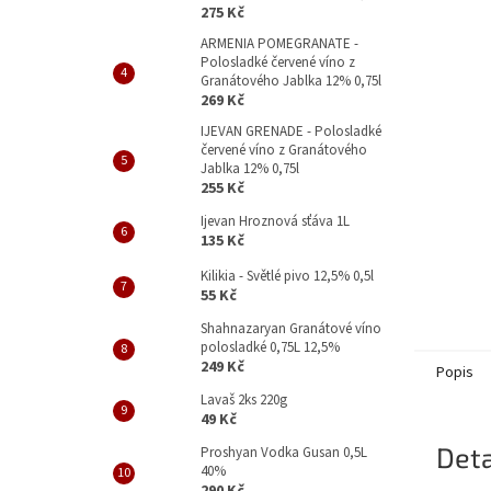
p
275 Kč
a
ARMENIA POMEGRANATE -
n
Polosladké červené víno z
e
Granátového Jablka 12% 0,75l
l
269 Kč
IJEVAN GRENADE - Polosladké
červené víno z Granátového
Jablka 12% 0,75l
255 Kč
Ijevan Hroznová sťáva 1L
135 Kč
Kilikia - Světlé pivo 12,5% 0,5l
55 Kč
Shahnazaryan Granátové víno
polosladké 0,75L 12,5%
249 Kč
Popis
Lavaš 2ks 220g
49 Kč
Deta
Proshyan Vodka Gusan 0,5L
40%