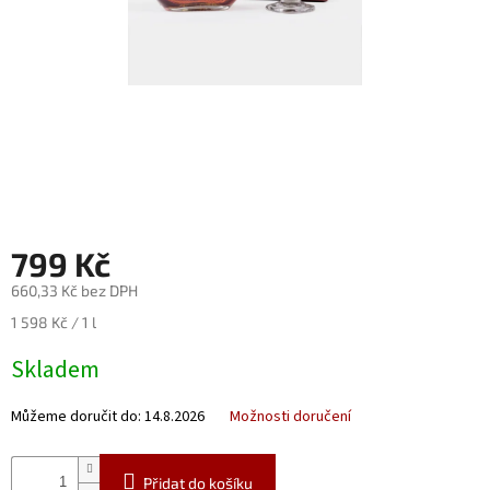
Nealko
Maxi
láhve
a
miniatury
Luxusní
a
limitované
láhve
799 Kč
Měna
(CZK)
660,33 Kč bez DPH
Měrná
1 598 Kč / 1 l
cena:
Přihlášení
Skladem
Můžeme doručit do:
14.8.2026
Možnosti doručení
Přidat do košíku