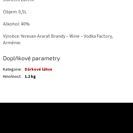
Objem: 0,5L
Alkohol: 40%
Výrobce: Yerevan Ararat Brandy – Wine – Vodka Factory,
Arménie.
Doplňkové parametry
Kategorie
:
Dárkové láhve
Hmotnost
:
1.2 kg
Z
á
Odebírat newsletter
p
a
Vložte svůj e-mail a my vám budeme zasílat informace o nových
t