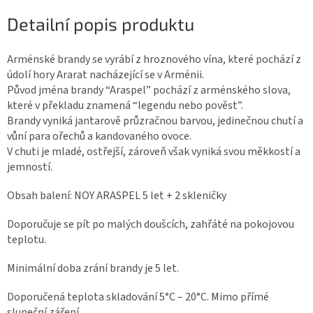
Detailní popis produktu
Arménské brandy se vyrábí z hroznového vína, které pochází z
údolí hory Ararat nacházející se v Arménii.
Původ jména brandy “Araspel” pochází z arménského slova,
které v překladu znamená “legendu nebo pověst”.
Brandy vyniká jantarově průzračnou barvou, jedinečnou chutí a
vůní para ořechů a kandovaného ovoce.
V chuti je mladé, ostřejší, zároveň však vyniká svou měkkostí a
jemností.
Obsah balení: NOY ARASPEL 5 let + 2 skleničky
Doporučuje se pít po malých doušcích, zahřáté na pokojovou
teplotu.
Minimální doba zrání brandy je 5 let.
Doporučená teplota skladování 5°C – 20°C. Mimo přímé
sluneční záření.