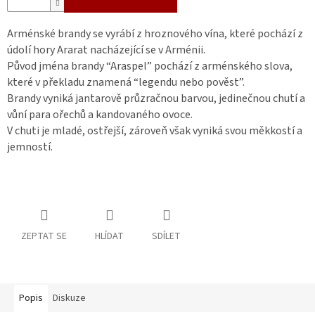
Arménské brandy se vyrábí z hroznového vína, které pochází z
údolí hory Ararat nacházející se v Arménii.
Původ jména brandy “Araspel” pochází z arménského slova,
které v překladu znamená “legendu nebo pověst”.
Brandy vyniká jantarově průzračnou barvou, jedinečnou chutí a
vůní para ořechů a kandovaného ovoce.
V chuti je mladé, ostřejší, zároveň však vyniká svou měkkostí a
jemností.
ZEPTAT SE
HLÍDAT
SDÍLET
Popis
Diskuze