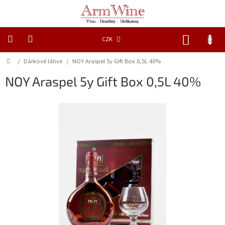
Přejít
na
obsah
NÁKUP
CZK
KOŠÍK
Domů
/
Dárkové láhve
/
NOY Araspel 5y Gift Box 0,5L 40%
Novinky
NOY Araspel 5y Gift Box 0,5L 40%
Dárkové
láhve
Lihoviny
Vína
Piva
Delikatesy
a
šťávy