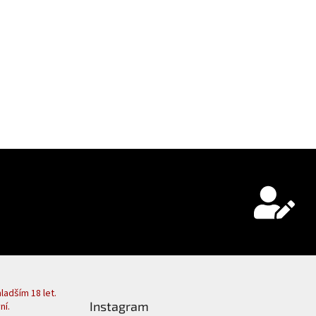
adším 18 let.
Instagram
ní.