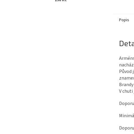
290 Kč
Popis
Deta
Arménsk
nacháze
Původ j
znamen
Brandy 
V chuti
Doporuč
Minimál
Doporuč