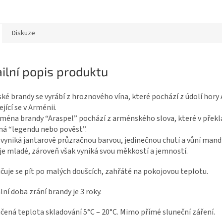
Diskuze
ilní popis produktu
é brandy se vyrábí z hroznového vína, které pochází z údolí hory 
jící se v Arménii.
ména brandy “Araspel” pochází z arménského slova, které v překl
á “legendu nebo pověst”.
vyniká jantarově průzračnou barvou, jedinečnou chutí a vůní mandl
 je mladé, zároveň však vyniká svou měkkostí a jemností.
uje se pít po malých doušcích, zahřáté na pokojovou teplotu.
ní doba zrání brandy je 3 roky.
ená teplota skladování 5°C – 20°C. Mimo přímé sluneční záření.