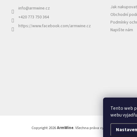
Jak nakupovat
info
@
armwine.cz
Obchodní pod
+420 773 750 364
Podmínky ochr
https://www.facebook.com/armwine.cz
Napište nám
Tento web p
webu vyjadřu
Copyright 2026
ArmWine
. Všechna práva vyhrazena.
Nastaven