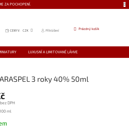
ME ZA POCHOPENÍ.
NÁKUPNÍ
Prázdný košík
CENY V:
CZK
Přihlášení
KOŠÍK
MINIATURY
LUXUSNÍ A LIMITOVANÉ LÁHVE
ARASPEL 3 roky 40% 50ml
Kč
 bez DPH
 100 ml
dem