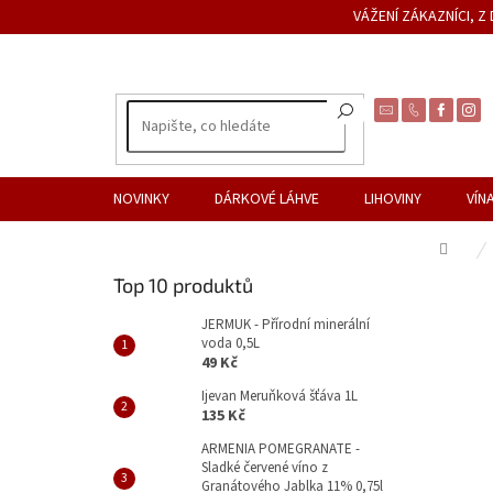
Přejít
VÁŽENÍ ZÁKAZNÍCI, 
na
obsah
NOVINKY
DÁRKOVÉ LÁHVE
LIHOVINY
VÍN
Dom
P
Top 10 produktů
o
s
JERMUK - Přírodní minerální
voda 0,5L
t
49 Kč
r
a
Ijevan Meruňková šťáva 1L
135 Kč
n
n
ARMENIA POMEGRANATE -
Sladké červené víno z
í
Granátového Jablka 11% 0,75l