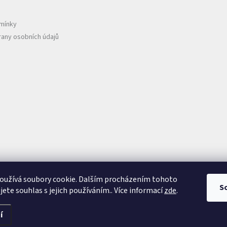
mínky
any osobních údajů
oužívá soubory cookie. Dalším procházením tohoto
S
jete souhlas s jejich používáním.. Více informací
zde
.
í