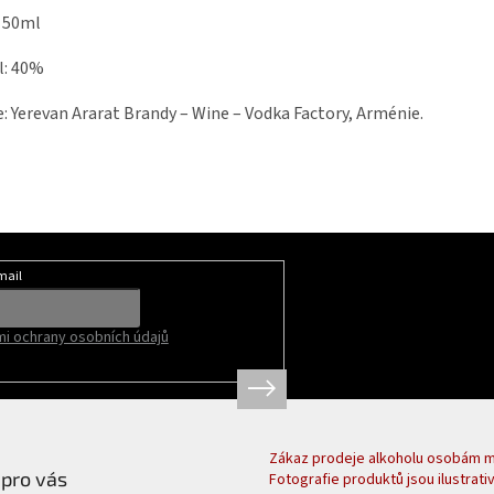
 50ml
l: 40%
: Yerevan Ararat Brandy – Wine – Vodka Factory, Arménie.
mail
i ochrany osobních údajů
Zákaz prodeje alkoholu osobám ml
 pro vás
Fotografie produktů jsou ilustrativ