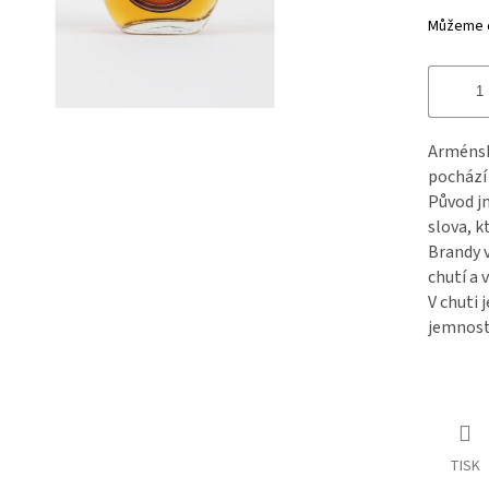
Můžeme d
Arménské
pochází 
Původ j
slova, k
Brandy 
chutí a 
V chuti 
jemnost
TISK