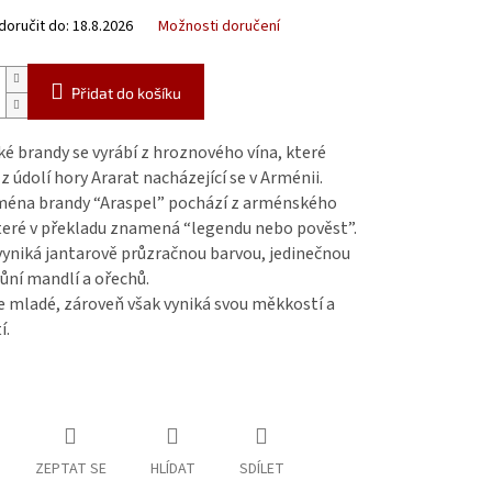
oručit do:
18.8.2026
Možnosti doručení
Přidat do košíku
 brandy se vyrábí z hroznového vína, které
z údolí hory Ararat nacházející se v Arménii.
ména brandy “Araspel” pochází z arménského
teré v překladu znamená “legendu nebo pověst”.
vyniká jantarově průzračnou barvou, jedinečnou
vůní mandlí a ořechů.
je mladé, zároveň však vyniká svou měkkostí a
í.
ZEPTAT SE
HLÍDAT
SDÍLET