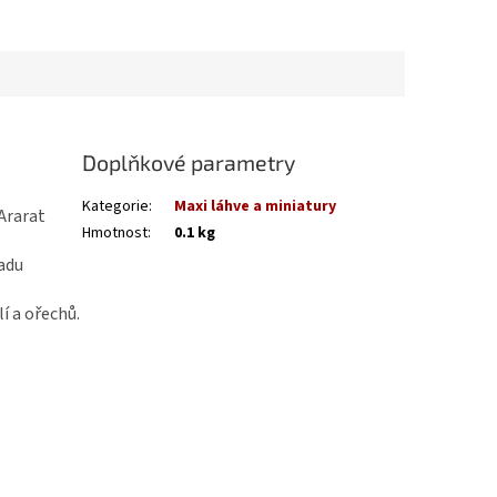
Doplňkové parametry
Kategorie
:
Maxi láhve a miniatury
Ararat
Hmotnost
:
0.1 kg
adu
í a ořechů.