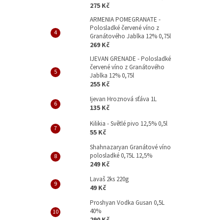
p
275 Kč
a
ARMENIA POMEGRANATE -
n
Polosladké červené víno z
e
Granátového Jablka 12% 0,75l
l
269 Kč
IJEVAN GRENADE - Polosladké
červené víno z Granátového
Jablka 12% 0,75l
255 Kč
Ijevan Hroznová sťáva 1L
135 Kč
Kilikia - Světlé pivo 12,5% 0,5l
55 Kč
Shahnazaryan Granátové víno
polosladké 0,75L 12,5%
249 Kč
Lavaš 2ks 220g
49 Kč
Proshyan Vodka Gusan 0,5L
40%