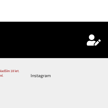
adším 18 let.
Instagram
ní.