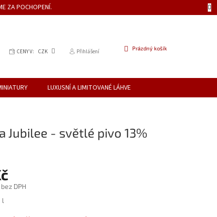
ME ZA POCHOPENÍ.
NÁKUPNÍ
Prázdný košík
CENY V:
CZK
Přihlášení
KOŠÍK
MINIATURY
LUXUSNÍ A LIMITOVANÉ LÁHVE
ia Jubilee - světlé pivo 13%
Kč
 bez DPH
 l