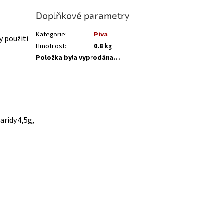
Doplňkové parametry
Kategorie
:
Piva
y použití
Hmotnost
:
0.8 kg
Položka byla vyprodána…
aridy 4,5g,