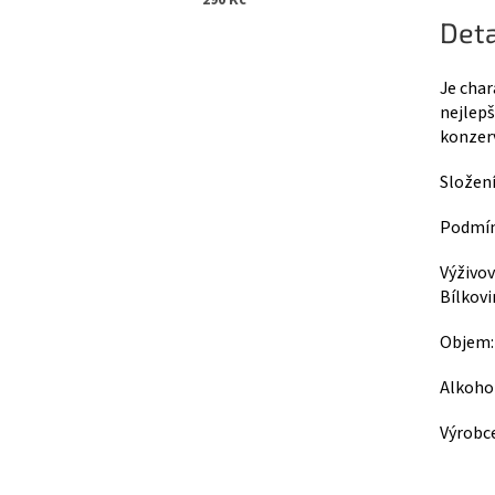
290 Kč
Deta
Je char
nejlepš
konzer
Složení
Podmínk
Výživov
Bílkovi
Objem:
Alkoho
Výrobce