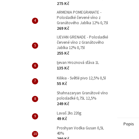
p
275 Kč
a
ARMENIA POMEGRANATE -
n
Polosladké červené víno z
e
Granátového Jablka 12% 0,75l
l
269 Kč
IJEVAN GRENADE - Polosladké
červené víno z Granátového
Jablka 12% 0,75l
255 Kč
Ijevan Hroznová sťáva 1L
135 Kč
Kilikia - Světlé pivo 12,5% 0,5l
55 Kč
Shahnazaryan Granátové víno
polosladké 0,75L 12,5%
249 Kč
Lavaš 2ks 220g
49 Kč
Popis
Proshyan Vodka Gusan 0,5L
40%