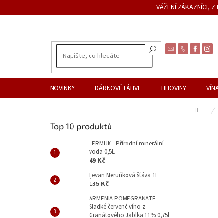
Přejít
VÁŽENÍ ZÁKAZNÍCI, 
na
obsah
NOVINKY
DÁRKOVÉ LÁHVE
LIHOVINY
VÍN
Dom
P
Top 10 produktů
o
s
JERMUK - Přírodní minerální
voda 0,5L
t
49 Kč
r
a
Ijevan Meruňková šťáva 1L
135 Kč
n
n
ARMENIA POMEGRANATE -
Sladké červené víno z
í
Granátového Jablka 11% 0,75l