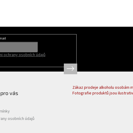
mail
i ochrany osobních údajů
Zákaz prodeje alkoholu osobám ml
 pro vás
Fotografie produktů jsou ilustrativ
mínky
any osobních údajů