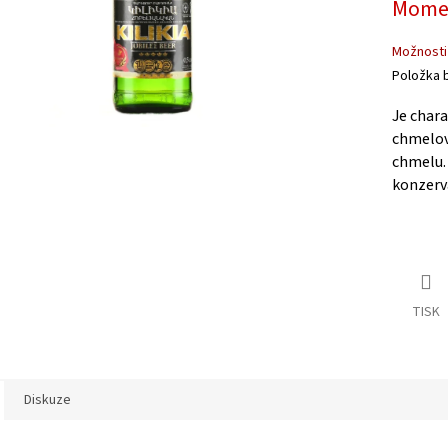
Momen
Možnosti
Položka 
Je chara
chmelov
chmelu. 
konzerv
TISK
Diskuze