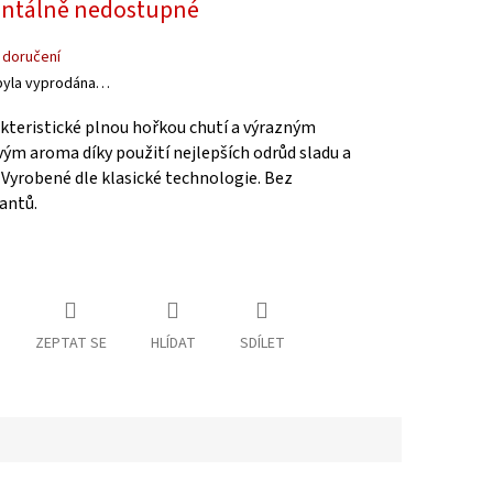
tálně nedostupné
 doručení
byla vyprodána…
kteristické plnou hořkou chutí a výrazným
ým aroma díky použití nejlepších odrůd sladu a
Vyrobené dle klasické technologie. Bez
antů.
ZEPTAT SE
HLÍDAT
SDÍLET