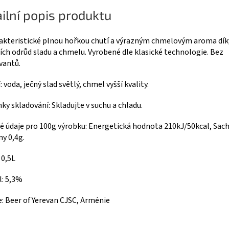
ilní popis produktu
akteristické plnou hořkou chutí a výrazným chmelovým aroma dík
ích odrůd sladu a chmelu. Vyrobené dle klasické technologie. Bez
vantů.
: voda, ječný slad světlý, chmel vyšší kvality.
y skladování: Skladujte v suchu a chladu.
é údaje pro 100g výrobku: Energetická hodnota 210kJ/50kcal, Sach
ny 0,4g.
 0,5L
l: 5,3%
: Beer of Yerevan CJSC, Arménie