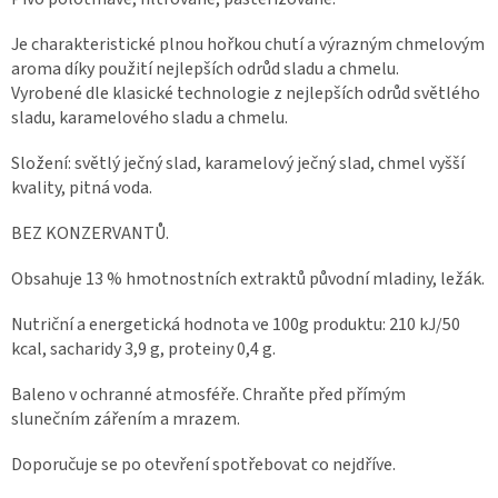
Je charakteristické plnou hořkou chutí a výrazným chmelovým
aroma díky použití nejlepších odrůd sladu a chmelu.
Vyrobené dle klasické technologie z nejlepších odrůd světlého
sladu, karamelového sladu a chmelu.
Složení: světlý ječný slad, karamelový ječný slad, chmel vyšší
kvality, pitná voda.
BEZ KONZERVANTŮ.
Obsahuje 13 % hmotnostních extraktů původní mladiny, ležák.
Nutriční a energetická hodnota ve 100g produktu: 210 kJ/50
kcal, sacharidy 3,9 g, proteiny 0,4 g.
Baleno v ochranné atmosféře. Chraňte před přímým
slunečním zářením a mrazem.
Doporučuje se po otevření spotřebovat co nejdříve.