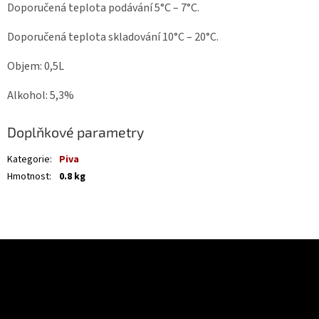
Doporučená teplota podávání 5°C – 7°C.
Doporučená teplota skladování 10°C – 20°C.
Objem: 0,5L
Alkohol: 5,3%
Doplňkové parametry
Kategorie
:
Piva
Hmotnost
:
0.8 kg
Z
á
Odebírat newsletter
p
a
Vložte svůj e-mail a my vám budeme zasílat informace o nových
t
produktech na našem e-shopu.