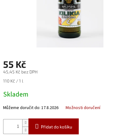
Nealko
Maxi
láhve
a
miniatury
Luxusní
a
limitované
55 Kč
láhve
45,45 Kč bez DPH
Měna
Měrná
110 Kč / 1 l
(CZK)
cena:
Skladem
Přihlášení
Můžeme doručit do:
17.8.2026
Možnosti doručení
Přidat do košíku