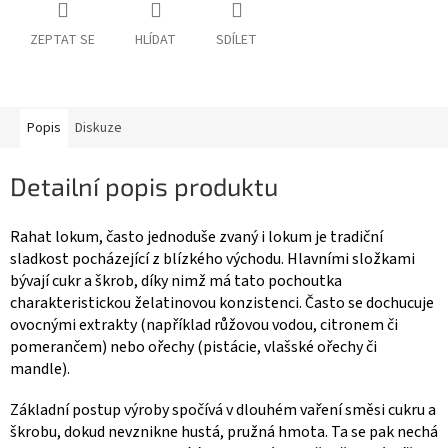
ZEPTAT SE
HLÍDAT
SDÍLET
Popis
Diskuze
Detailní popis produktu
Rahat lokum, často jednoduše zvaný i lokum je tradiční
sladkost pocházející z blízkého východu. Hlavními složkami
bývají cukr a škrob, díky nimž má tato pochoutka
charakteristickou želatinovou konzistenci. Často se dochucuje
ovocnými extrakty (například růžovou vodou, citronem či
pomerančem) nebo ořechy (pistácie, vlašské ořechy či
mandle).
Základní postup výroby spočívá v dlouhém vaření směsi cukru a
škrobu, dokud nevznikne hustá, pružná hmota. Ta se pak nechá