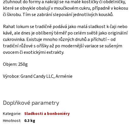
ztuhnout do formy a nakrájí se na malé kostičky či obdélníčky,
které se obvykle obalují v moučkovém cukru, případně v kokosu
či škrobu. Tím se zabrání slepování jednotlivých kousků.
Rahat lokum se tradičně podává jako malá sladkost k čaji nebo
kávě, ale dnes je oblíbený téměř po celém světě jako originální
cukrovinka. Existuje mnoho různých druhů a příchutí – od
tradiční růžové s oříšky až po modernější variace se sušeným
ovocem či exotickými extrakty.
Objem: 250g
Výrobce: Grand Candy LLC, Arménie
Doplňkové parametry
Kategorie
:
Sladkosti a bonboniéry
Hmotnost
:
0.3 kg