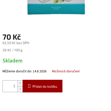
Nealko
Maxi
láhve
a
miniatury
70 Kč
Luxusní
62,50 Kč bez DPH
a
limitované
Měrná
28 Kč / 100 g
láhve
cena:
Skladem
Měna
(CZK)
Můžeme doručit do:
14.8.2026
Možnosti doručení
Přihlášení
Přidat do košíku