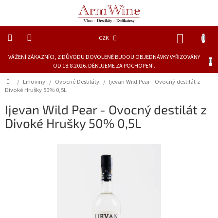
Přejít
na
obsah
NÁKUP
CZK
KOŠÍK
VÁŽENÍ ZÁKAZNÍCI, Z DŮVODU DOVOLENÉ BUDOU OBJEDNÁVKY VYŘIZOVÁNY
Novinky
OD 18.8.2026. DĚKUJEME ZA POCHOPENÍ.
Dárkové
Domů
/
Lihoviny
/
Ovocné Destiláty
/
Ijevan Wild Pear - Ovocný destilát z
láhve
Divoké Hrušky 50% 0,5L
Ijevan Wild Pear - Ovocný destilát z
Lihoviny
Divoké Hrušky 50% 0,5L
Vína
Piva
Delikatesy
a
šťávy