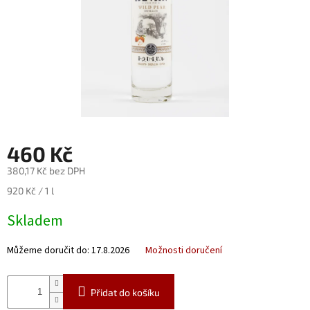
Nealko
Maxi
láhve
a
miniatury
Luxusní
a
limitované
láhve
460 Kč
Měna
380,17 Kč bez DPH
(CZK)
Měrná
920 Kč / 1 l
cena:
Skladem
Přihlášení
Můžeme doručit do:
17.8.2026
Možnosti doručení
Přidat do košíku