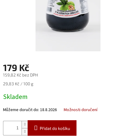
Nealko
Maxi
láhve
a
miniatury
Luxusní
a
limitované
láhve
179 Kč
Měna
159,82 Kč bez DPH
(CZK)
Měrná
29,83 Kč / 100 g
cena:
Skladem
Přihlášení
Můžeme doručit do:
18.8.2026
Možnosti doručení
Přidat do košíku