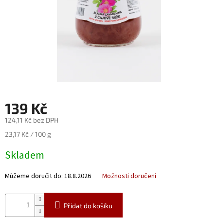
Nealko
Maxi
láhve
a
miniatury
Luxusní
a
limitované
láhve
139 Kč
Měna
124,11 Kč bez DPH
(CZK)
Měrná
23,17 Kč / 100 g
cena:
Skladem
Přihlášení
Můžeme doručit do:
18.8.2026
Možnosti doručení
Přidat do košíku