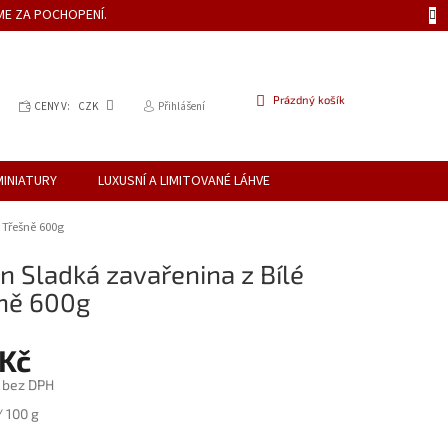
ME ZA POCHOPENÍ.
NÁKUPNÍ
Prázdný košík
CENY V:
CZK
Přihlášení
KOŠÍK
MINIATURY
LUXUSNÍ A LIMITOVANÉ LÁHVE
 Třešně 600g
an Sladká zavařenina z Bílé
ně 600g
 Kč
č bez DPH
/ 100 g