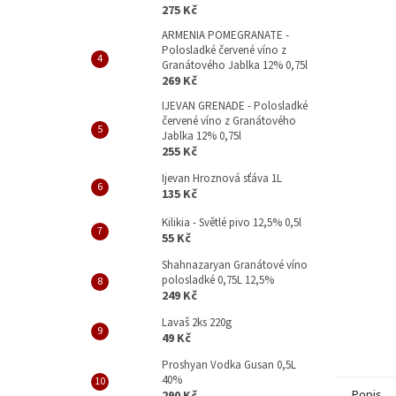
p
275 Kč
a
ARMENIA POMEGRANATE -
n
Polosladké červené víno z
e
Granátového Jablka 12% 0,75l
l
269 Kč
IJEVAN GRENADE - Polosladké
červené víno z Granátového
Jablka 12% 0,75l
255 Kč
Ijevan Hroznová sťáva 1L
135 Kč
Kilikia - Světlé pivo 12,5% 0,5l
55 Kč
Shahnazaryan Granátové víno
polosladké 0,75L 12,5%
249 Kč
Lavaš 2ks 220g
49 Kč
Proshyan Vodka Gusan 0,5L
40%
Popis