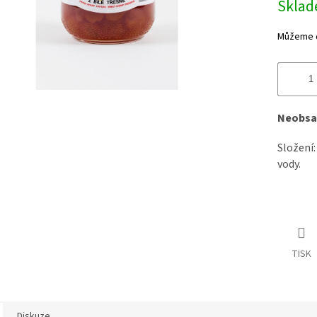
Skla
Můžeme d
Neobsah
Složení:
vody.
TISK
Diskuze