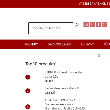
Přejít
VÁŽENÍ ZÁKAZNÍCI, 
na
obsah
NOVINKY
DÁRKOVÉ LÁHVE
LIHOVINY
VÍN
Dom
P
Top 10 produktů
o
s
JERMUK - Přírodní minerální
voda 0,5L
t
49 Kč
r
a
Ijevan Meruňková šťáva 1L
135 Kč
n
n
ARMENIA POMEGRANATE -
Sladké červené víno z
í
Granátového Jablka 11% 0,75l