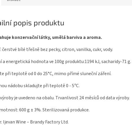
ilní popis produktu
huje konzervační látky, umělá barviva a aroma.
: čerstvé bílé třešně bez pecky, citron, vanilka, cukr, vody.
í a energetická hodnota ve 100g produktu:1194 kJ, sacharidy-71 g.
te při teplotě od 0 do 25°C, mimo přímé sluneční záření.
ou nádobu skladujte při teplotě 0 - 5ºC.
ýroby je uvedeno na obalu. Trvanlivost 24 měsíců od data výroby.
motnost: 600 g ± 3%. Sterilizovaná produkce.
: Ijevan Wine – Brandy Factory Ltd.