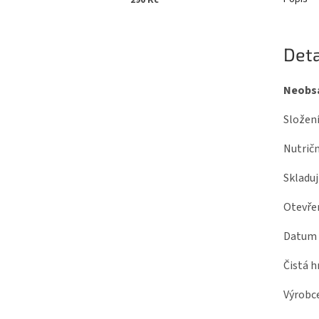
290 Kč
Deta
Neobsa
Složení
Nutričn
Skladuj
Otevřen
Datum v
Čistá h
Výrobce