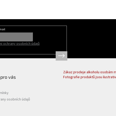
mail
i ochrany osobních údajů
Zákaz prodeje alkoholu osobám ml
 pro vás
Fotografie produktů jsou ilustrativ
mínky
any osobních údajů