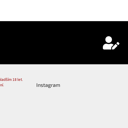
adším 18 let.
Instagram
ní.