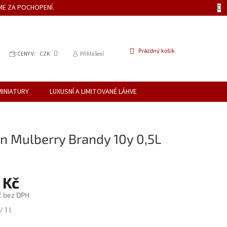
ME ZA POCHOPENÍ.
NÁKUPNÍ
Prázdný košík
CENY V:
CZK
Přihlášení
KOŠÍK
MINIATURY
LUXUSNÍ A LIMITOVANÉ LÁHVE
an Mulberry Brandy 10y 0,5L
 Kč
č bez DPH
 1 l