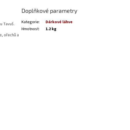
Doplňkové parametry
Kategorie
:
Dárkové láhve
nu Tavuš.
Hmotnost
:
1.2 kg
e, ořechů a