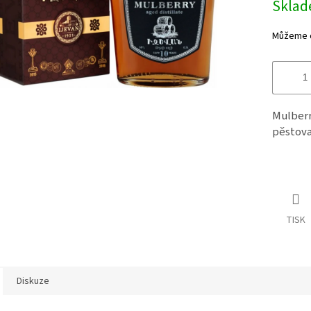
Skla
Můžeme d
Mulberr
pěstova
TISK
Diskuze