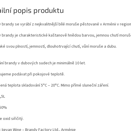
ilní popis produktu
 brandy se vyrábí z nejkvalitnější bílé moruše pěstované v Arménii v regio
y brandy je charakteristické kaštanově hnědou barvou, jemnou chutí moruš
aké svou plností, jemností, dlouhotrvající chutí, vůní moruše a dubu.
ní brandy v dubových sudech je minimálně 10 let.
ujeme podávat při pokojové teplotě.
ná teplota skladování 5°C – 20°C. Mimo přímé sluneční záření.
,5L
 50%
 oxid siřičitý.
 Ijevan Wine – Brandy Factory Ltd., Arménie