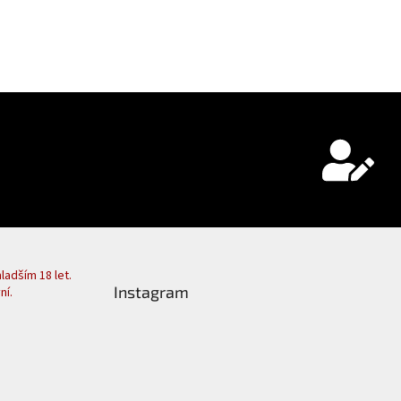
adším 18 let.
Instagram
ní.