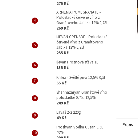
p
275 Kč
a
ARMENIA POMEGRANATE -
n
Polosladké červené víno z
e
Granátového Jablka 12% 0,75l
l
269 Kč
IJEVAN GRENADE - Polosladké
červené víno z Granátového
Jablka 12% 0,75l
255 Kč
Ijevan Hroznová sťáva 1L
135 Kč
Kilikia - Světlé pivo 12,5% 0,5l
55 Kč
Shahnazaryan Granátové víno
polosladké 0,75L 12,5%
249 Kč
Lavaš 2ks 220g
49 Kč
Popis
Proshyan Vodka Gusan 0,5L
40%