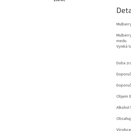
290 Kč
Deta
Mulberry
Mulberr
medu.
Vyniká t
Doba zrá
Doporuč
Doporuče
Objem 0
Alkohol
Obsahuje
Výrobce: