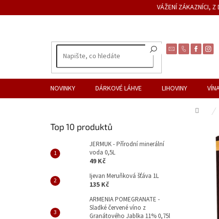
Přejít
VÁŽENÍ ZÁKAZNÍCI, 
na
obsah
NOVINKY
DÁRKOVÉ LÁHVE
LIHOVINY
VÍN
Dom
P
Top 10 produktů
o
s
JERMUK - Přírodní minerální
voda 0,5L
t
49 Kč
r
a
Ijevan Meruňková šťáva 1L
135 Kč
n
n
ARMENIA POMEGRANATE -
Sladké červené víno z
í
Granátového Jablka 11% 0,75l