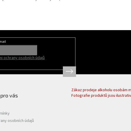
mail
i ochrany osobních údajů
Zákaz prodeje alkoholu osobám ml
 pro vás
Fotografie produktů jsou ilustrativ
mínky
any osobních údajů