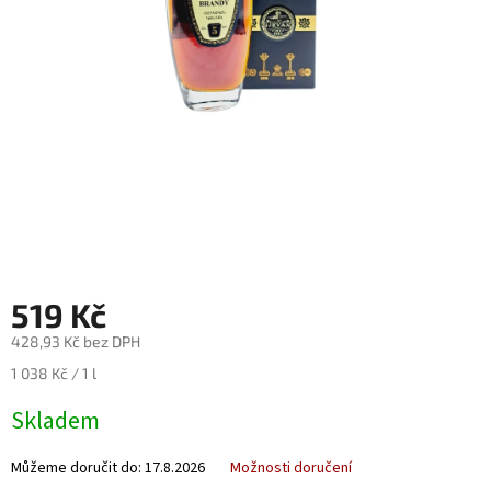
Nealko
Maxi
láhve
a
miniatury
Luxusní
a
limitované
láhve
Měna
(CZK)
519 Kč
428,93 Kč bez DPH
Přihlášení
Měrná
1 038 Kč / 1 l
cena:
Skladem
Můžeme doručit do:
17.8.2026
Možnosti doručení