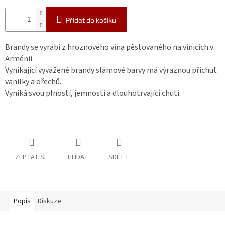
Přidat do košíku
Brandy se vyrábí z hroznového vína pěstovaného na vinicích v
Arménii.
Vynikající vyvážené brandy slámové barvy má výraznou příchuť
vanilky a ořechů.
Vyniká svou plností, jemností a dlouhotrvající chutí.
ZEPTAT SE
HLÍDAT
SDÍLET
Popis
Diskuze