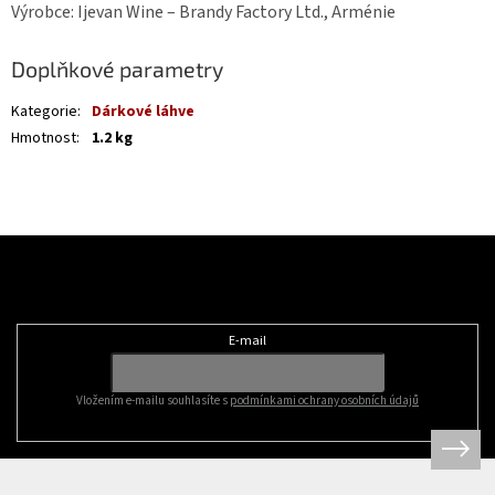
Výrobce: Ijevan Wine – Brandy Factory Ltd., Arménie
Doplňkové parametry
Kategorie
:
Dárkové láhve
Hmotnost
:
1.2 kg
Z
á
Odebírat newsletter
p
a
t
E-mail
í
Vložením e-mailu souhlasíte s
podmínkami ochrany osobních údajů