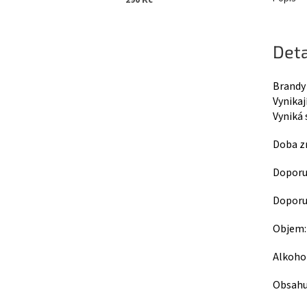
290 Kč
Deta
Brandy 
Vynikaj
Vyniká 
Doba zr
Doporu
Doporuč
Objem:
Alkoho
Obsahuj