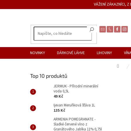
Přejít
VÁŽENÍ ZÁKAZNÍCI, 
na
obsah
NOVINKY
DÁRKOVÉ LÁHVE
LIHOVINY
VÍN
Dom
P
Top 10 produktů
o
s
JERMUK - Přírodní minerální
voda 0,5L
t
49 Kč
r
a
Ijevan Meruňková šťáva 1L
135 Kč
n
n
ARMENIA POMEGRANATE -
Sladké červené víno z
í
Granátového Jablka 11% 0,75l