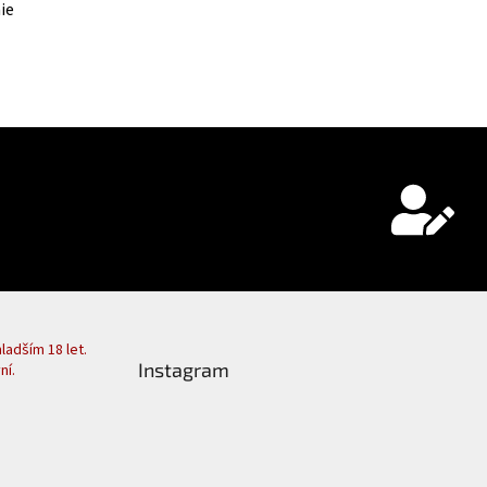
ie
adším 18 let.
Instagram
ní.