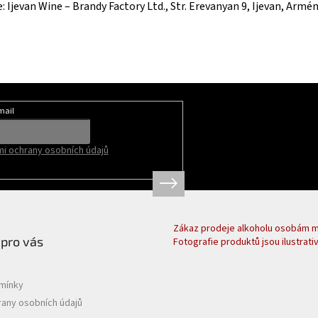
: Ijevan Wine – Brandy Factory Ltd., Str. Erevanyan 9, Ijevan, Armén
mail
i ochrany osobních údajů
Zákaz prodeje alkoholu osobám ml
 pro vás
Fotografie produktů jsou ilustrativ
mínky
any osobních údajů