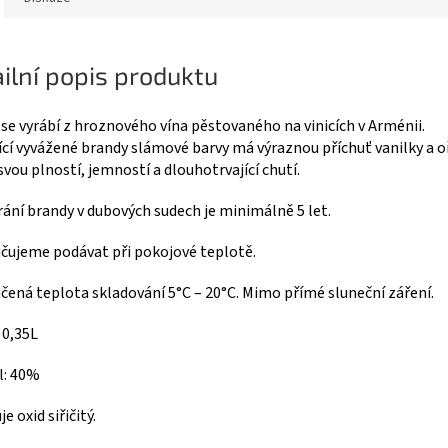
ilní popis produktu
se vyrábí z hroznového vína pěstovaného na vinicích v Arménii.
ící vyvážené brandy slámové barvy má výraznou příchuť vanilky a o
svou plností, jemností a dlouhotrvající chutí.
ání brandy v dubových sudech je minimálně 5 let.
čujeme podávat při pokojové teplotě.
ená teplota skladování 5°C – 20°C. Mimo přímé sluneční záření.
 0,35L
l: 40%
e oxid siřičitý.