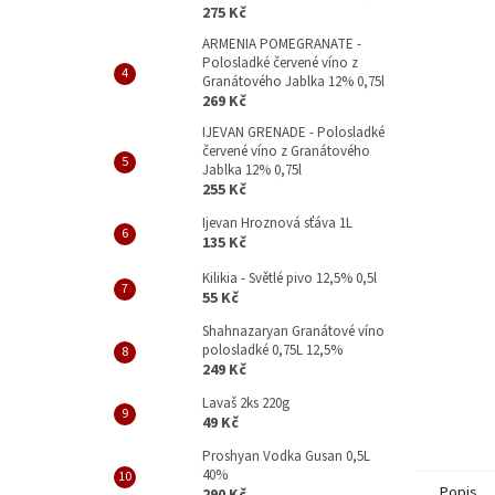
p
275 Kč
a
ARMENIA POMEGRANATE -
n
Polosladké červené víno z
e
Granátového Jablka 12% 0,75l
l
269 Kč
IJEVAN GRENADE - Polosladké
červené víno z Granátového
Jablka 12% 0,75l
255 Kč
Ijevan Hroznová sťáva 1L
135 Kč
Kilikia - Světlé pivo 12,5% 0,5l
55 Kč
Shahnazaryan Granátové víno
polosladké 0,75L 12,5%
249 Kč
Lavaš 2ks 220g
49 Kč
Proshyan Vodka Gusan 0,5L
40%
Popis