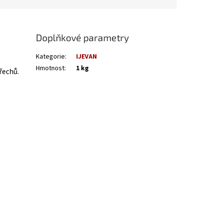
Doplňkové parametry
Kategorie
:
IJEVAN
Hmotnost
:
1 kg
řechů.