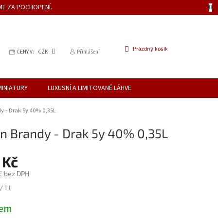
ME ZA POCHOPENÍ.
NÁKUPNÍ
Prázdný košík
CENY V:
CZK
Přihlášení
KOŠÍK
MINIATURY
LUXUSNÍ A LIMITOVANÉ LÁHVE
dy - Drak 5y 40% 0,35L
an Brandy - Drak 5y 40% 0,35L
 Kč
č bez DPH
 1 l
dem