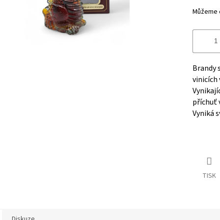
Můžeme d
Brandy 
vinicích
Vynikaj
příchuť 
Vyniká s
TISK
Diskuze