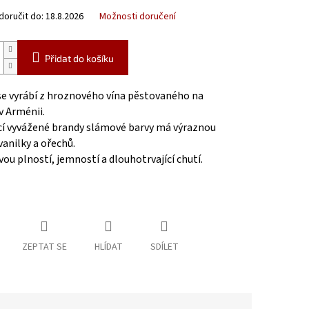
oručit do:
18.8.2026
Možnosti doručení
Přidat do košíku
se vyrábí z hroznového vína pěstovaného na
 v Arménii.
ící vyvážené brandy slámové barvy má výraznou
vanilky a ořechů.
vou plností, jemností a dlouhotrvající chutí.
ZEPTAT SE
HLÍDAT
SDÍLET